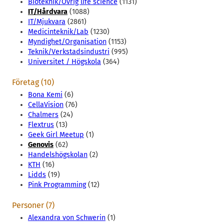
Bioteknik/Övrig life science
(1131)
IT/Hårdvara
(1088)
IT/Mjukvara
(2861)
Medicinteknik/Lab
(1230)
Myndighet/Organisation
(1153)
Teknik/Verkstadsindustri
(995)
Universitet / Högskola
(364)
Företag (10)
Bona Kemi
(6)
CellaVision
(76)
Chalmers
(24)
Flextrus
(13)
Geek Girl Meetup
(1)
Genovis
(62)
Handelshögskolan
(2)
KTH
(16)
Lidds
(19)
Pink Programming
(12)
Personer (7)
Alexandra von Schwerin
(1)