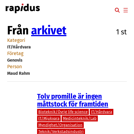
Hoppa
till
innehåll
Från
arkivet
1 st
Kategori
IT/Hårdvara
Företag
Genovis
Person
Maud Rahm
Tolv promille är ingen
måttstock för framtiden
Bioteknik/Övrig life science
IT/Hårdvara
IT/Mjukvara
Medicinteknik/Lab
Myndighet/Organisation
Teknik/Verkstadsindustri