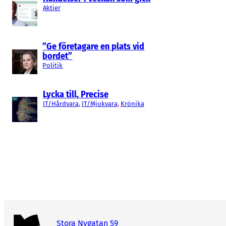
Aktier
”Ge företagare en plats vid
bordet”
Politik
Lycka till, Precise
IT/Hårdvara
, 
IT/Mjukvara
, 
Krönika
Stora Nygatan 59