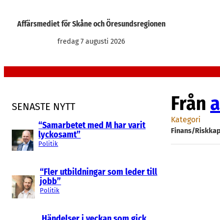
Hoppa
till
Affärsmediet för Skåne och Öresundsregionen
innehåll
fredag 7 augusti 2026
Från
a
SENASTE NYTT
Kategori
“Samarbetet med M har varit
Finans/Riskkap
lyckosamt”
Politik
“Fler utbildningar som leder till
jobb”
Politik
Händelser i veckan som gick