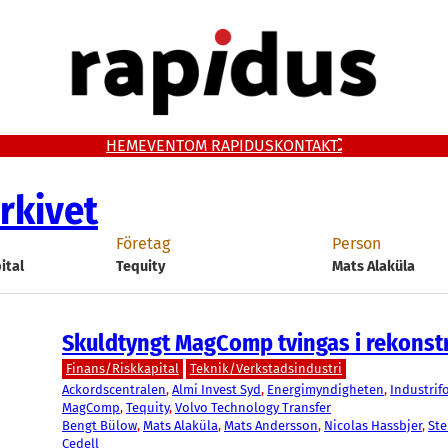
HEM
EVENT
OM RAPIDUS
KONTAKT
rkivet
Företag
Person
ital
Tequity
Mats Alaküla
Skuldtyngt MagComp tvingas i rekonst
Finans/Riskkapital
Teknik/Verkstadsindustri
Ackordscentralen
, 
Almi Invest Syd
, 
Energimyndigheten
, 
Industri
MagComp
, 
Tequity
, 
Volvo Technology Transfer
Bengt Bülow
, 
Mats Alaküla
, 
Mats Andersson
, 
Nicolas Hassbjer
, 
Ste
Cedell