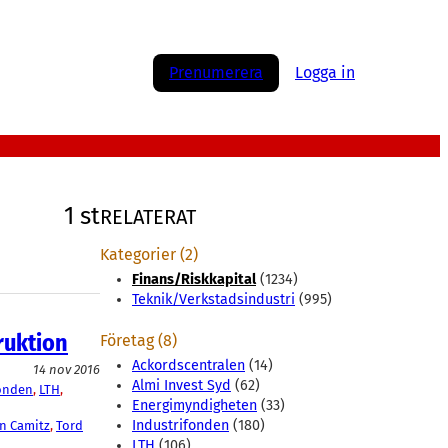
Prenumerera
Logga in
1 st
RELATERAT
Kategorier (2)
Finans/Riskkapital
(1234)
Teknik/Verkstadsindustri
(995)
ruktion
Företag (8)
Ackordscentralen
(14)
14 nov 2016
Almi Invest Syd
(62)
fonden
, 
LTH
, 
Energimyndigheten
(33)
Industrifonden
(180)
n Camitz
, 
Tord
LTH
(106)