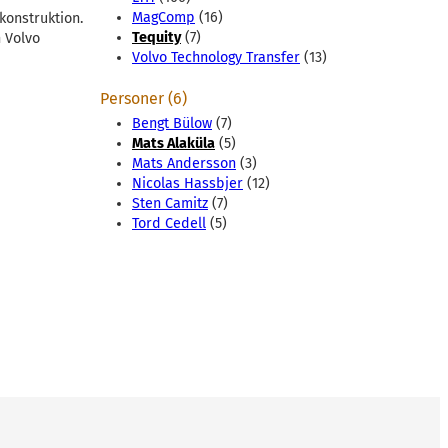
MagComp
(16)
konstruktion.
Tequity
(7)
h Volvo
Volvo Technology Transfer
(13)
Personer (6)
Bengt Bülow
(7)
Mats Alaküla
(5)
Mats Andersson
(3)
Nicolas Hassbjer
(12)
Sten Camitz
(7)
Tord Cedell
(5)