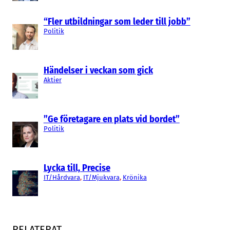
“Fler utbildningar som leder till jobb”
Politik
Händelser i veckan som gick
Aktier
”Ge företagare en plats vid bordet”
Politik
Lycka till, Precise
IT/Hårdvara
, 
IT/Mjukvara
, 
Krönika
RELATERAT