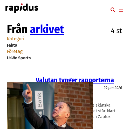
Hoppa
till
innehåll
Från
arkivet
4 st
Kategori
Fakta
Företag
UsWe Sports
Valutan tynger rapporterna
Fakta
29 jan 2026
Trelleborg
, 
UsWe Sports
, 
Zaplox
Jacob Westerberg
, 
Peter Nilsson
Kronförstärkningen slår mot de skånska
börsbolagen, stora som små. Det står klart
när Trelleborg, USWE Sports och Zaplox
redovisar sina kvartalssiffor.