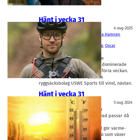
Hänt i vecka 31
Fakta
4 aug 2025
Arjo
, 
BE Group
, 
UsWe Sports
, 
Västra Hamnen
Corporate Finance
Andreas Elgaard
, 
Jacob Westerberg
, 
Oscar
Ahlgren
, 
Peter Andersson
Vd-ruljangs och eftersläntrande
kvartalsrapporter var det som dominerade
det sommarstilla nyhetsflödet förra veckan.
Bland annat vände Joel Eklunds
ryggsäcksbolag USWE Sports till vinst, nästan.
Hänt i vecka 31
Fakta
5 aug 2024
Beijer Ref
, 
BIMobject
, 
UsWe Sports
Rekordvärme i södra Europa, vad passar då
bättre än att köpa ett
luftkonditioneringsföretag? Det gör värme-
och kyljätten Beijer Ref i Malmö som växer