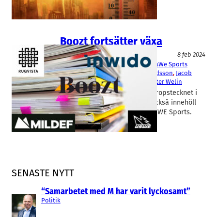
ytterligare…
Boozt fortsätter växa
Fakta
8 feb 2024
Boozt
, 
Inwido
, 
MilDef
, 
RugVista
, 
UsWe Sports
Daniel Ljunggren
, 
Hermann Haraldsson
, 
Jacob
Westerberg
, 
Michael Lindskog
, 
Peter Welin
E-handelsbolaget Boozt var utropstecknet i
torsdagens rapportflod som också innehöll
Mildef, Inwido, Rugvista och USWE Sports.
SENASTE NYTT
“Samarbetet med M har varit lyckosamt”
Politik