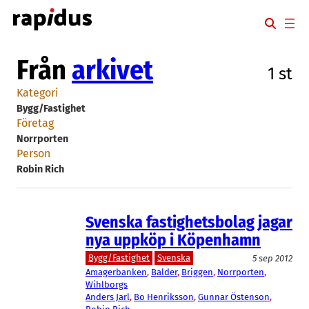
Hoppa
till
innehåll
Från
arkivet
1 st
Kategori
Bygg/Fastighet
Företag
Norrporten
Person
Robin Rich
Svenska fastighetsbolag jagar
nya uppköp i Köpenhamn
Bygg/Fastighet
Svenska
5 sep 2012
Amagerbanken
, 
Balder
, 
Briggen
, 
Norrporten
, 
Wihlborgs
Anders Jarl
, 
Bo Henriksson
, 
Gunnar Östenson
, 