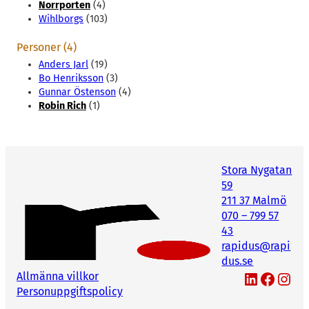
Norrporten
(4)
Wihlborgs
(103)
Personer (4)
Anders Jarl
(19)
Bo Henriksson
(3)
Gunnar Östenson
(4)
Robin Rich
(1)
Stora Nygatan
59
211 37 Malmö
070 – 799 57
43
rapidus@rapi
dus.se
LinkedIn
Facebook
Instagram
Allmänna villkor
Personuppgiftspolicy