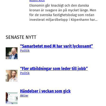
Robin Rich
Ekonomin går knackigt och den danska
kronan är svagare än på mycket länge. Men
för de svenska fastighetsbolag som redan
investerat miljardbelopp i Köpenhamn har…
SENASTE NYTT
“Samarbetet med M har varit lyckosamt”
Politik
“Fler utbildningar som leder till jobb”
Politik
Händelser i veckan som gick
Aktier