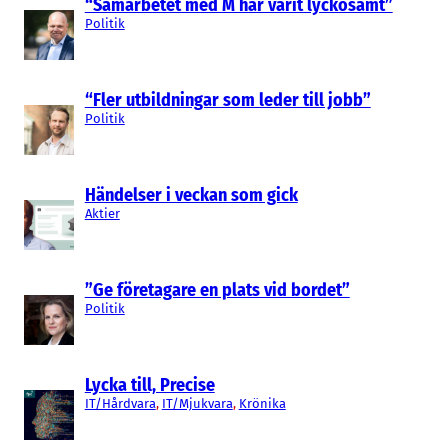
“Samarbetet med M har varit lyckosamt”
Politik
“Fler utbildningar som leder till jobb”
Politik
Händelser i veckan som gick
Aktier
”Ge företagare en plats vid bordet”
Politik
Lycka till, Precise
IT/Hårdvara
, 
IT/Mjukvara
, 
Krönika