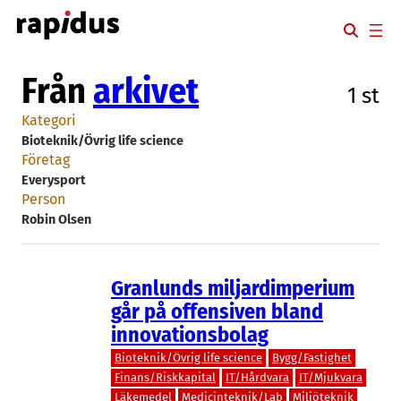
Hoppa
till
innehåll
Från
arkivet
1 st
Kategori
Bioteknik/Övrig life science
Företag
Everysport
Person
Robin Olsen
Granlunds miljardimperium
går på offensiven bland
innovationsbolag
Bioteknik/Övrig life science
Bygg/Fastighet
Finans/Riskkapital
IT/Hårdvara
IT/Mjukvara
Läkemedel
Medicinteknik/Lab
Miljöteknik