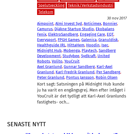
Spelutveckling
Teknik/Verkstadsindustri
Telekom
30 nov 2017
Aimpoint
, 
Almi Invest Syd
, 
Anticimex
, 
Bonnier
, 
Camurus
, 
Djäkne Startup Studio
, 
Ekobalans
Fenix
, 
ElektroSandberg
, 
Engaging Care
, 
EQT
, 
Everysport
, 
FPGH Games
, 
Galenica
, 
Granuldisk
, 
Healthguide IRL
, 
HittaHem
, 
Hoodin
, 
Isec
, 
Midnight Hub
, 
Mobenga
, 
Playtech
, 
Sandberg
Development
, 
Studybee
, 
Sydkraft
, 
United
Robots
, 
Volito
, 
YouCruit
Axel Granlund
, 
Gunnar Sandberg
, 
Karl-Axel
Granlund
, 
Karl-Fredrik Granlund
, 
Per Sandberg
, 
Peter Granlund
, 
Pontus Jansson
, 
Robin Olsen
Kort sagt: Satsningen på Midnight Hub kunde
ju ha varit en engångsgrej. Men efter intåget i
YouCruit är det tydligt att Karl-Axel Granlunds
fastighets- och…
SENASTE NYTT