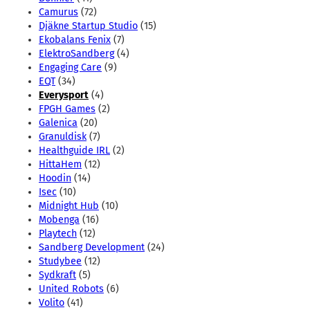
Camurus
(72)
Djäkne Startup Studio
(15)
Ekobalans Fenix
(7)
ElektroSandberg
(4)
Engaging Care
(9)
EQT
(34)
Everysport
(4)
FPGH Games
(2)
Galenica
(20)
Granuldisk
(7)
Healthguide IRL
(2)
HittaHem
(12)
Hoodin
(14)
Isec
(10)
Midnight Hub
(10)
Mobenga
(16)
Playtech
(12)
Sandberg Development
(24)
Studybee
(12)
Sydkraft
(5)
United Robots
(6)
Volito
(41)