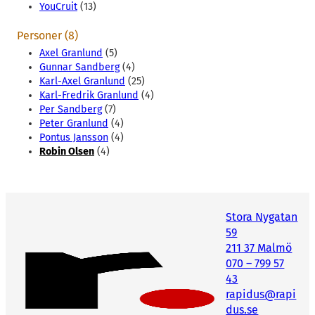
YouCruit
(13)
Personer (8)
Axel Granlund
(5)
Gunnar Sandberg
(4)
Karl-Axel Granlund
(25)
Karl-Fredrik Granlund
(4)
Per Sandberg
(7)
Peter Granlund
(4)
Pontus Jansson
(4)
Robin Olsen
(4)
Stora Nygatan
59
211 37 Malmö
070 – 799 57
43
rapidus@rapi
dus.se