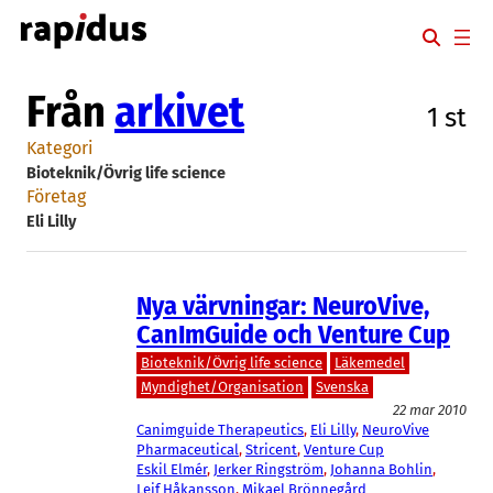
Hoppa
till
innehåll
Från
arkivet
1 st
Kategori
Bioteknik/Övrig life science
Företag
Eli Lilly
Nya värvningar: NeuroVive,
CanImGuide och Venture Cup
Bioteknik/Övrig life science
Läkemedel
Myndighet/Organisation
Svenska
22 mar 2010
Canimguide Therapeutics
, 
Eli Lilly
, 
NeuroVive
Pharmaceutical
, 
Stricent
, 
Venture Cup
Eskil Elmér
, 
Jerker Ringström
, 
Johanna Bohlin
, 
Leif Håkansson
, 
Mikael Brönnegård