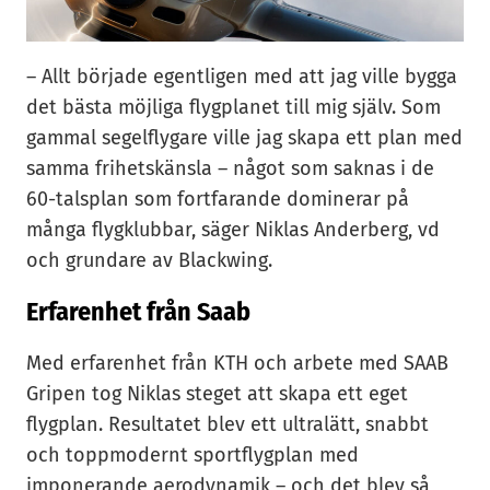
– Allt började egentligen med att jag ville bygga
det bästa möjliga flygplanet till mig själv. Som
gammal segelflygare ville jag skapa ett plan med
samma frihetskänsla – något som saknas i de
60-talsplan som fortfarande dominerar på
många flygklubbar, säger Niklas Anderberg, vd
och grundare av Blackwing.
Erfarenhet från Saab
Med erfarenhet från KTH och arbete med SAAB
Gripen tog Niklas steget att skapa ett eget
flygplan. Resultatet blev ett ultralätt, snabbt
och toppmodernt sportflygplan med
imponerande aerodynamik – och det blev så