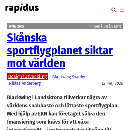
Hoppa
till
innehåll
ANNONS
Innehåll från EKN
Skånska
sportflygplanet siktar
mot världen
Design/Utveckling
Blackwing Sweden
Niklas Anderberg
12 maj 2026
Blackwing i Landskrona tillverkar några av
världens snabbaste och lättaste sportflygplan.
Med hjälp av EKN kan företaget säkra den
finansiering som krävs för att växa