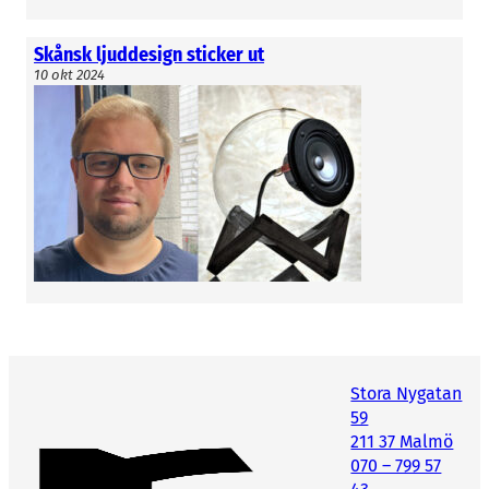
Skånsk ljuddesign sticker ut
10 okt 2024
Stora Nygatan
59
211 37 Malmö
070 – 799 57