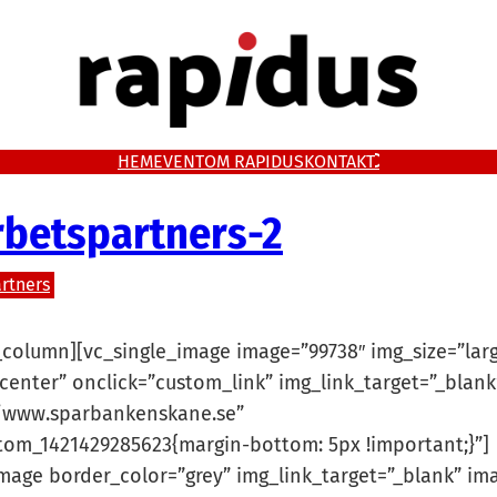
HEM
EVENT
OM RAPIDUS
KONTAKT
betspartners-2
rtners
_column][vc_single_image image=”99738″ img_size=”lar
center” onclick=”custom_link” img_link_target=”_blank
//www.sparbankenskane.se”
stom_1421429285623{margin-bottom: 5px !important;}”]
image border_color=”grey” img_link_target=”_blank” im