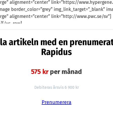
arge” alignment=”center” link=”https://www.hypergene.
image border_color=”grey” img_link_target=”_blank” im
arge” alignment=”center” link=”http://www.pwc.se/sv”]
][/vc_row]
la artikeln med en prenumera
Rapidus
575 kr
per månad
Debiteras årsvis 6 900 kr
Prenumerera