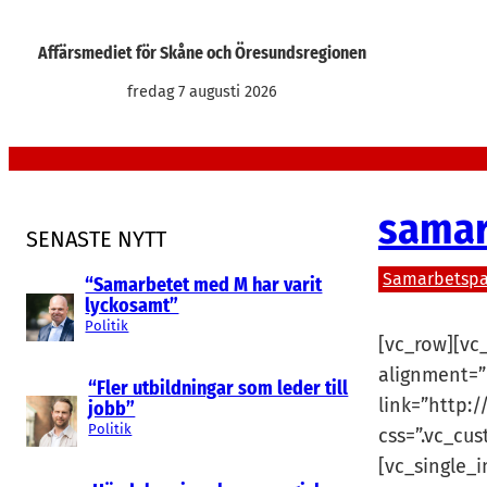
Hoppa
till
Affärsmediet för Skåne och Öresundsregionen
innehåll
fredag 7 augusti 2026
samar
SENASTE NYTT
Samarbetspa
“Samarbetet med M har varit
lyckosamt”
Politik
[vc_row][vc
alignment=”
“Fler utbildningar som leder till
link=”http:
jobb”
Politik
css=”.vc_cu
[vc_single_