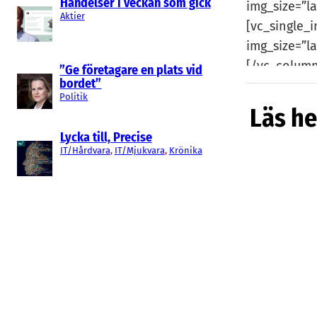
Händelser i veckan som gick
img_size=”l
Aktier
[vc_single_
img_size=”l
[/vc_column
”Ge företagare en plats vid
bordet”
Politik
Läs he
Lycka till, Precise
IT/Hårdvara
, 
IT/Mjukvara
, 
Krönika