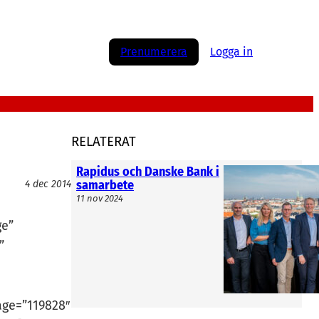
Prenumerera
Logga in
RELATERAT
Rapidus och Danske Bank i
samarbete
4 dec 2014
11 nov 2024
ge”
”
age=”119828″