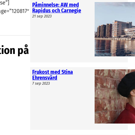
se”]
Påminnelse: AW med
Rapidus och Carnegie
age=”120817″
21 sep 2023
tion på
Frukost med Stina
Ehrensvärd
7 sep 2023