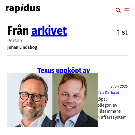
Hoppa
till
innehåll
Från
arkivet
1 st
Person
Johan Lindskog
Texus uppköpt av
riskkapitalbolag
IT/Mjukvara
3 jun 2026
Kinra
, 
Texus
Johan Lindskog
, 
Stefan Karlsson
Konsultbolaget Texus i Malmö köps,
tillsammans med två branschkollegor, av
riskkapitalbolaget MVI Equity. Tillsammans
bildar de en konsultgrupp inom affärssystem
vid namn Kinra.