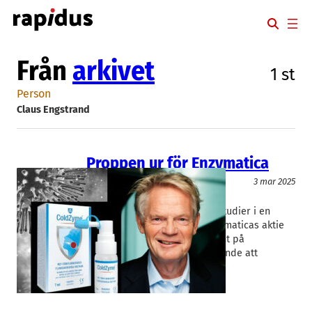
Hoppa
till
innehåll
Från
arkivet
1 st
Person
Claus Engstrand
Proppen ur för Enzymatica
Bioteknik/Övrig life science
3 mar 2025
Enzymatica
Claus Engstrand
Publiceringen av två kliniska studier i en
vetenskaplig tidskrift fick Enzymaticas aktie
att rusa med nästan 50 procent på
måndagen. Studierna gör gällande att
förkylningssprayen…