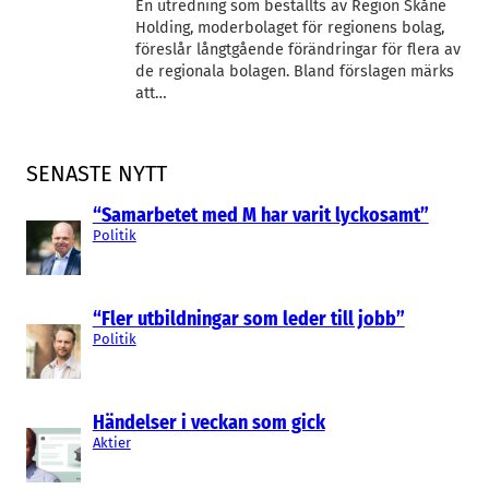
En utredning som beställts av Region Skåne
Holding, moderbolaget för regionens bolag,
föreslår långtgående förändringar för flera av
de regionala bolagen. Bland förslagen märks
att…
SENASTE NYTT
“Samarbetet med M har varit lyckosamt”
Politik
“Fler utbildningar som leder till jobb”
Politik
Händelser i veckan som gick
Aktier