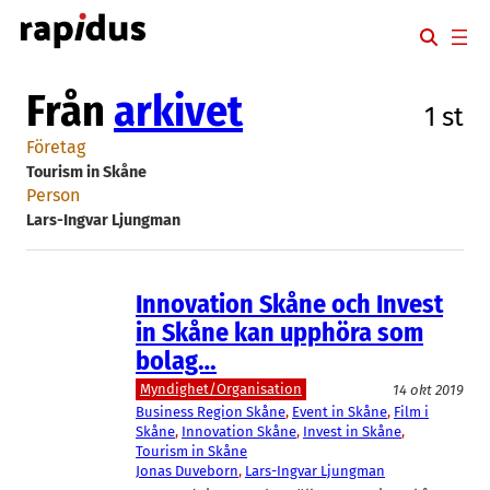
Hoppa
till
innehåll
Från
arkivet
1 st
Företag
Tourism in Skåne
Person
Lars-Ingvar Ljungman
Innovation Skåne och Invest
in Skåne kan upphöra som
bolag…
Myndighet/Organisation
14 okt 2019
Business Region Skåne
, 
Event in Skåne
, 
Film i
Skåne
, 
Innovation Skåne
, 
Invest in Skåne
, 
Tourism in Skåne
Jonas Duveborn
, 
Lars-Ingvar Ljungman