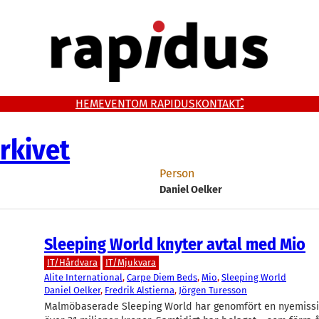
HEM
EVENT
OM RAPIDUS
KONTAKT
rkivet
Person
Daniel Oelker
Sleeping World knyter avtal med Mio
IT/Hårdvara
IT/Mjukvara
Alite International
, 
Carpe Diem Beds
, 
Mio
, 
Sleeping World
Daniel Oelker
, 
Fredrik Alstierna
, 
Jörgen Turesson
Malmöbaserade Sleeping World har genomfört en nyemissi