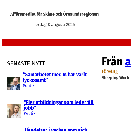
Hoppa
till
Affärsmediet för Skåne och Öresundsregionen
innehåll
lördag 8 augusti 2026
Från
a
SENASTE NYTT
Företag
“Samarbetet med M har varit
Sleeping World
lyckosamt”
Politik
“Fler utbildningar som leder till
jobb”
Politik
Händelser i veckan som gick