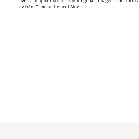
över 21 miljoner kronor. Samtidigt har bolaget – som förra
av från IT-konsultbolaget Alite…