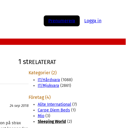
Prenumerera
Logga in
1 st
RELATERAT
Kategorier (2)
IT/Hårdvara
(1088)
IT/Mjukvara
(2861)
Företag (4)
Alite International
(7)
24 sep 2018
Carpe Diem Beds
(1)
Mio
(3)
Sleeping World
(2)
on på strax