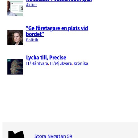
Aktier
”Ge företagare en plats vid
bordet”
Politik
Lycka till, Precise
IT/Hårdvara
, 
IT/Mjukvara
, 
Krönika
Stora Nygatan 59