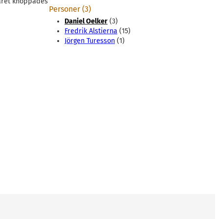
 året knoppades
Personer (3)
Daniel Oelker
(3)
Fredrik Alstierna
(15)
Jörgen Turesson
(1)