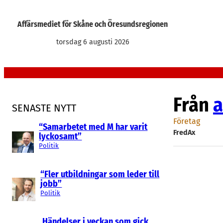
Hoppa
till
Affärsmediet för Skåne och Öresundsregionen
innehåll
torsdag 6 augusti 2026
Från
a
SENASTE NYTT
Företag
“Samarbetet med M har varit
FredAx
lyckosamt”
Politik
“Fler utbildningar som leder till
jobb”
Politik
Händelser i veckan som gick