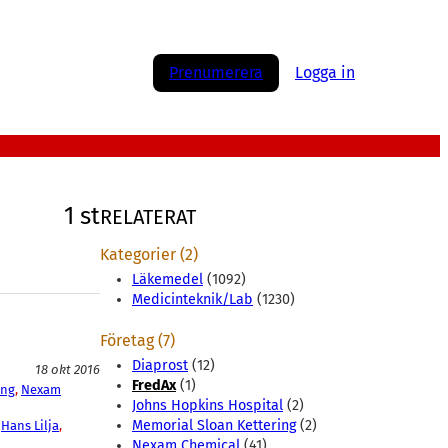
Prenumerera
Logga in
1 st
RELATERAT
Kategorier (2)
Läkemedel
(1092)
Medicinteknik/Lab
(1230)
Företag (7)
Diaprost
(12)
18 okt 2016
FredAx
(1)
ing
, 
Nexam
Johns Hopkins Hospital
(2)
Memorial Sloan Kettering
(2)
 
Hans Lilja
, 
Nexam Chemical
(41)