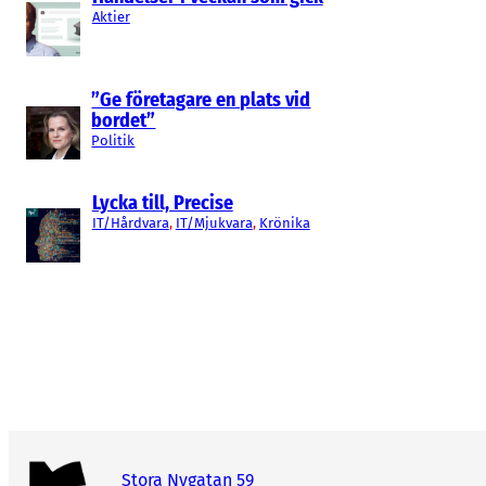
Aktier
”Ge företagare en plats vid
bordet”
Politik
Lycka till, Precise
IT/Hårdvara
, 
IT/Mjukvara
, 
Krönika
Stora Nygatan 59