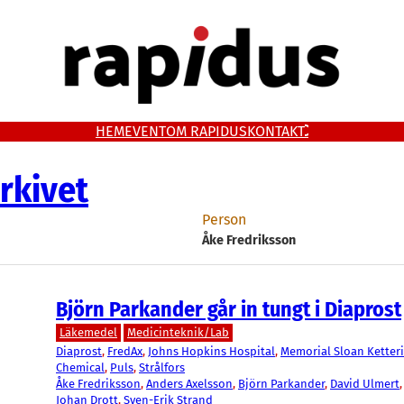
HEM
EVENT
OM RAPIDUS
KONTAKT
rkivet
Person
Åke Fredriksson
Björn Parkander går in tungt i Diaprost
Läkemedel
Medicinteknik/Lab
Diaprost
, 
FredAx
, 
Johns Hopkins Hospital
, 
Memorial Sloan Ketter
Chemical
, 
Puls
, 
Strålfors
Åke Fredriksson
, 
Anders Axelsson
, 
Björn Parkander
, 
David Ulmert
,
Johan Drott
, 
Sven-Erik Strand