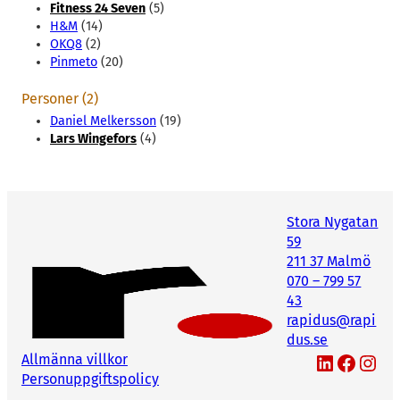
Fitness 24 Seven
(5)
H&M
(14)
OKQ8
(2)
Pinmeto
(20)
Personer (2)
Daniel Melkersson
(19)
Lars Wingefors
(4)
Stora Nygatan
59
211 37 Malmö
070 – 799 57
43
rapidus@rapi
dus.se
LinkedIn
Facebook
Instagram
Allmänna villkor
Personuppgiftspolicy