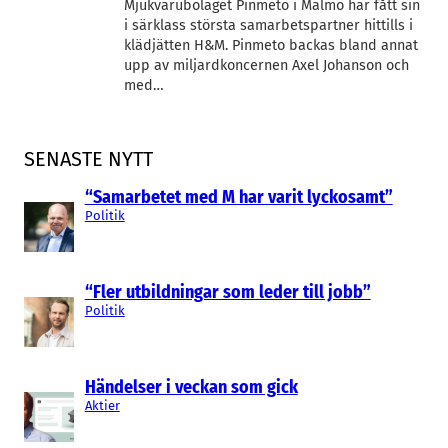
Mjukvarubolaget Pinmeto i Malmö har fått sin
i särklass största samarbetspartner hittills i
klädjätten H&M. Pinmeto backas bland annat
upp av miljardkoncernen Axel Johanson och
med…
SENASTE NYTT
“Samarbetet med M har varit lyckosamt”
Politik
“Fler utbildningar som leder till jobb”
Politik
Händelser i veckan som gick
Aktier