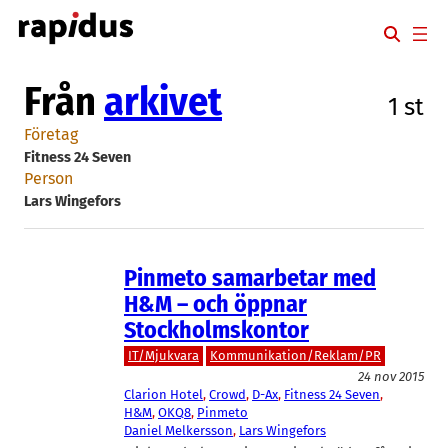
Hoppa
till
innehåll
Från
arkivet
1 st
Företag
Fitness 24 Seven
Person
Lars Wingefors
Pinmeto samarbetar med
H&M – och öppnar
Stockholmskontor
IT/Mjukvara
Kommunikation/Reklam/PR
24 nov 2015
Clarion Hotel
, 
Crowd
, 
D-Ax
, 
Fitness 24 Seven
, 
H&M
, 
OKQ8
, 
Pinmeto
Daniel Melkersson
, 
Lars Wingefors