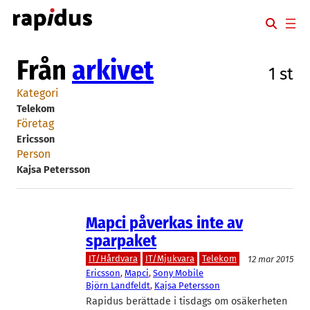
Hoppa
till
innehåll
Från
arkivet
1 st
Kategori
Telekom
Företag
Ericsson
Person
Kajsa Petersson
Mapci påverkas inte av
sparpaket
IT/Hårdvara
IT/Mjukvara
Telekom
12 mar 2015
Ericsson
, 
Mapci
, 
Sony Mobile
Björn Landfeldt
, 
Kajsa Petersson
Rapidus berättade i tisdags om osäkerheten