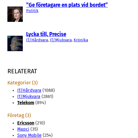
”Ge företagare en plats vid bordet”
Politik
Lycka till, Precise
IT/Hårdvara
, 
IT/Mjukvara
, 
Krönika
RELATERAT
Kategorier (3)
IT/Hårdvara
(1088)
IT/Mjukvara
(2861)
Telekom
(894)
Företag (3)
Ericsson
(210)
Mapci
(35)
Sony Mobile
(254)