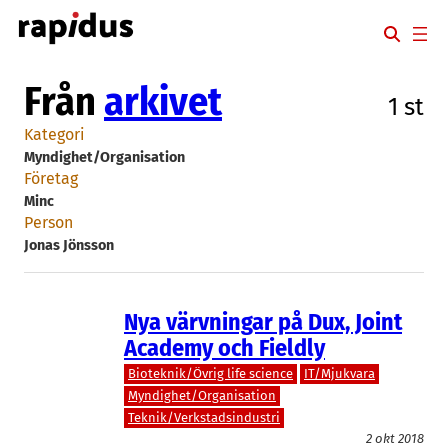
Hoppa
till
innehåll
Från
arkivet
1 st
Kategori
Myndighet/Organisation
Företag
Minc
Person
Jonas Jönsson
Nya värvningar på Dux, Joint
Academy och Fieldly
Bioteknik/Övrig life science
IT/Mjukvara
Myndighet/Organisation
Teknik/Verkstadsindustri
2 okt 2018