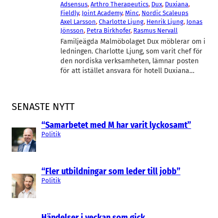
Adsensus
, 
Arthro Therapeutics
, 
Dux
, 
Duxiana
, 
Fieldly
, 
Joint Academy
, 
Minc
, 
Nordic Scaleups
Axel Larsson
, 
Charlotte Ljung
, 
Henrik Ljung
, 
Jonas
Jönsson
, 
Petra Birkhofer
, 
Rasmus Nervall
Familjeägda Malmöbolaget Dux möblerar om i
ledningen. Charlotte Ljung, som varit chef för
den nordiska verksamheten, lämnar posten
för att istället ansvara för hotell Duxiana…
SENASTE NYTT
“Samarbetet med M har varit lyckosamt”
Politik
“Fler utbildningar som leder till jobb”
Politik
Händelser i veckan som gick