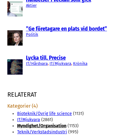
Aktier
”Ge företagare en plats vid bordet”
Politik
Lycka till, Precise
IT/Hårdvara
, 
IT/Mjukvara
, 
Krönika
RELATERAT
Kategorier (4)
Bioteknik/Övrig life science
(1131)
IT/Mjukvara
(2861)
Myndighet/Organisation
(1153)
Teknik/Verkstadsindustri
(995)