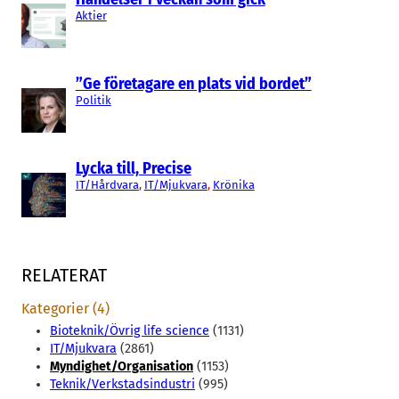
Aktier
”Ge företagare en plats vid bordet”
Politik
Lycka till, Precise
IT/Hårdvara
, 
IT/Mjukvara
, 
Krönika
RELATERAT
Kategorier (4)
Bioteknik/Övrig life science
(1131)
IT/Mjukvara
(2861)
Myndighet/Organisation
(1153)
Teknik/Verkstadsindustri
(995)