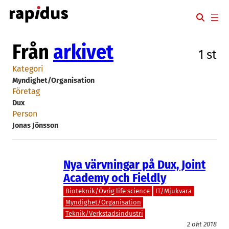
Hoppa
till
innehåll
Från
arkivet
1 st
Kategori
Myndighet/Organisation
Företag
Dux
Person
Jonas Jönsson
Nya värvningar på Dux, Joint
Academy och Fieldly
Bioteknik/Övrig life science
IT/Mjukvara
Myndighet/Organisation
Teknik/Verkstadsindustri
2 okt 2018