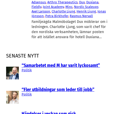
Adsensus
, 
Arthro Therapeutics
, 
Dux
, 
Duxiana
, 
Fieldly
, 
Joint Academy
, 
Minc
, 
Nordic Scaleups
Axel Larsson
, 
Charlotte Ljung
, 
Henrik Ljung
, 
Jonas
Jönsson
, 
Petra Birkhofer
, 
Rasmus Nervall
Familjeägda Malmöbolaget Dux möblerar om i
ledningen. Charlotte Ljung, som varit chef för
den nordiska verksamheten, lämnar posten
för att istället ansvara för hotell Duxiana…
SENASTE NYTT
“Samarbetet med M har varit lyckosamt”
Politik
“Fler utbildningar som leder till jobb”
Politik
Händelser i veckan som gick