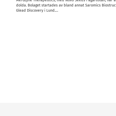
Merozyne Therapeutics, med Novo Seeds i ägarlistan, har av
dolda. Bolaget startades av bland annat Saromics Biostru
Glead Discovery i Lund.…