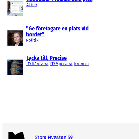
Aktier
”Ge företagare en plats vid
bordet”
Politik
Lycka till, Precise
IT/Hårdvara
, 
IT/Mjukvara
, 
Krönika
Stora Nygatan 59