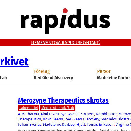
HEM
EVENT
OM RAPIDUS
KONTAKT
rkivet
Företag
Person
/Lab
Red Glead Discovery
Madeleine Durbee
Merozyne Therapeutics skrotas
Läkemedel
Medicinteknik/Lab
A1M Pharma
, 
Almi Invest Syd
, 
Avena Partners
, 
Kombinator
, 
Merozy
Therapeutics
, 
Novo Seeds
, 
Red Glead Discovery
, 
Saromics Biostru
Johan Evenäs
, 
Madeleine Durbeej Hjalt
, 
Tomas Eriksson
, 
Virginie