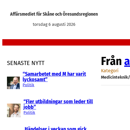
Hoppa
till
Affärsmediet för Skåne och Öresundsregionen
innehåll
torsdag 6 augusti 2026
Från
a
SENASTE NYTT
Kategori
“Samarbetet med M har varit
Medicinteknik
lyckosamt”
Politik
“Fler utbildningar som leder till
jobb”
Politik
Händelser i veckan som gick