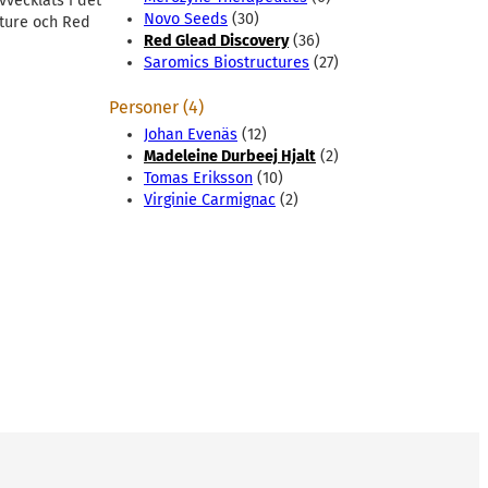
vecklats i det
Novo Seeds
(30)
cture och Red
Red Glead Discovery
(36)
Saromics Biostructures
(27)
Personer (4)
Johan Evenäs
(12)
Madeleine Durbeej Hjalt
(2)
Tomas Eriksson
(10)
Virginie Carmignac
(2)