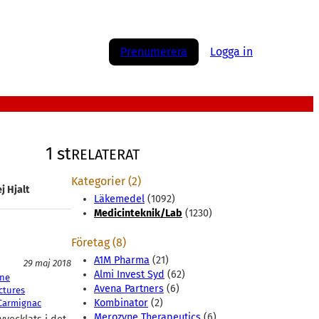
Prenumerera
Logga in
1 st
RELATERAT
Kategorier (2)
j Hjalt
Läkemedel
(1092)
Medicinteknik/Lab
(1230)
Företag (8)
A1M Pharma
(21)
29 maj 2018
Almi Invest Syd
(62)
ne
Avena Partners
(6)
ctures
Kombinator
(2)
 Carmignac
Merozyne Therapeutics
(6)