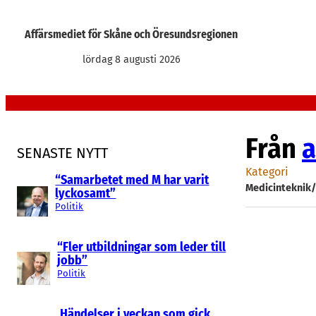
Hoppa
till
Affärsmediet för Skåne och Öresundsregionen
innehåll
lördag 8 augusti 2026
Från
a
SENASTE NYTT
Kategori
“Samarbetet med M har varit
Medicinteknik
lyckosamt”
Politik
“Fler utbildningar som leder till
jobb”
Politik
Händelser i veckan som gick