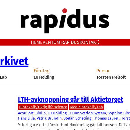
HEM
EVENT
OM RAPIDUS
KONTAKT
rkivet
Företag
Person
/Lab
LU Holding
Torsten Freltoft
LTH-avknoppning går till Aktietorget
Bioteknik/Övrig life science
Medicinteknik/Lab
AcouSort
, 
Biolin
, 
LU Holding
, 
LU Innovation System
, 
Sophion Bio
Hans Lilja
, 
Patrik Brundin
, 
Stefan Scheding
, 
Thomas Laurell
, 
Torst
Ytterligare ett skånskt bioteknikbolag går till börsen. Det ä