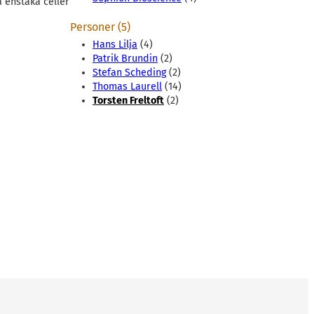
 enstaka celler
Personer (5)
Hans Lilja
(4)
Patrik Brundin
(2)
Stefan Scheding
(2)
Thomas Laurell
(14)
Torsten Freltoft
(2)