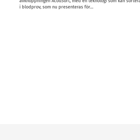
avknoppningen AcouSort, med en teknologi som kan sortera
i blodprov, som nu presenteras för…