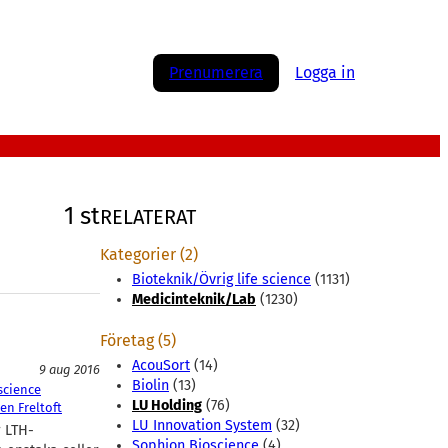
Prenumerera
Logga in
1 st
RELATERAT
Kategorier (2)
Bioteknik/Övrig life science
(1131)
Medicinteknik/Lab
(1230)
Företag (5)
AcouSort
(14)
9 aug 2016
Biolin
(13)
science
LU Holding
(76)
en Freltoft
LU Innovation System
(32)
r LTH-
Sophion Bioscience
(4)