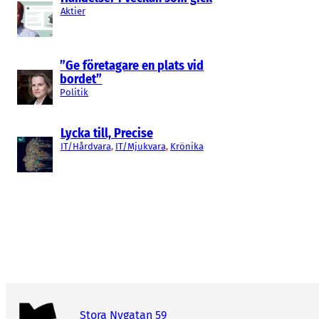
Aktier
”Ge företagare en plats vid
bordet”
Politik
Lycka till, Precise
IT/Hårdvara
, 
IT/Mjukvara
, 
Krönika
Stora Nygatan 59