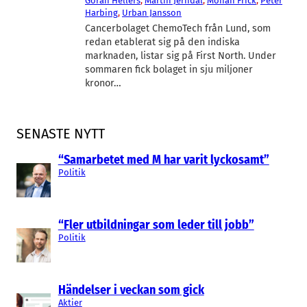
Göran Hellers
, 
Martin Jerndal
, 
Mohan Frick
, 
Peter
Harbing
, 
Urban Jansson
Cancerbolaget ChemoTech från Lund, som
redan etablerat sig på den indiska
marknaden, listar sig på First North. Under
sommaren fick bolaget in sju miljoner
kronor…
SENASTE NYTT
“Samarbetet med M har varit lyckosamt”
Politik
“Fler utbildningar som leder till jobb”
Politik
Händelser i veckan som gick
Aktier