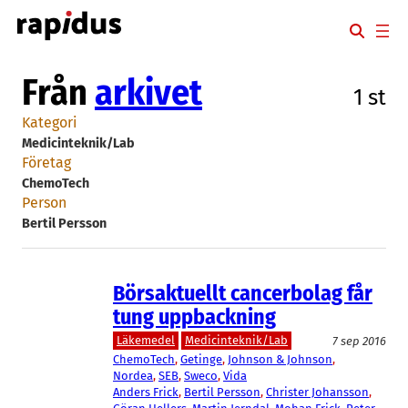
Hoppa
till
innehåll
Från
arkivet
1 st
Kategori
Medicinteknik/Lab
Företag
ChemoTech
Person
Bertil Persson
Börsaktuellt cancerbolag får
tung uppbackning
Läkemedel
Medicinteknik/Lab
7 sep 2016
ChemoTech
, 
Getinge
, 
Johnson & Johnson
, 
Nordea
, 
SEB
, 
Sweco
, 
Vida
Anders Frick
, 
Bertil Persson
, 
Christer Johansson
, 