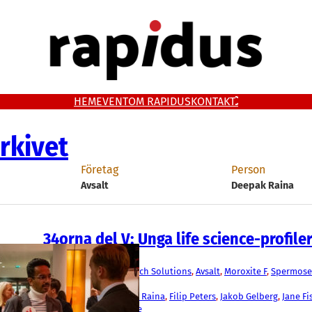
HEM
EVENT
OM RAPIDUS
KONTAKT
rkivet
Företag
Person
Avsalt
Deepak Raina
34orna del V: Unga life science-profile
Media
Acorai
, 
Advansci Research Solutions
, 
Avsalt
, 
Moroxite F
, 
Spermose
Diagnostics
Daniella Grassi
, 
Deepak Raina
, 
Filip Peters
, 
Jakob Gelberg
, 
Jane Fi
Punyani
, 
Louise Wrange