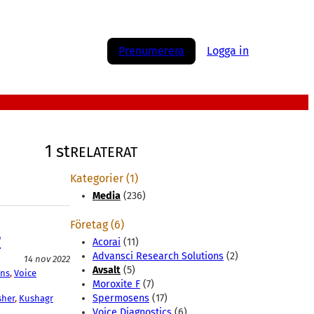
Prenumerera
Logga in
1 st
RELATERAT
Kategorier (1)
Media
(236)
Företag (6)
r
Acorai
(11)
Advansci Research Solutions
(2)
14 nov 2022
Avsalt
(5)
ns
, 
Voice
Moroxite F
(7)
Spermosens
(17)
sher
, 
Kushagr
Voice Diagnostics
(6)