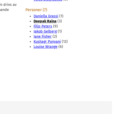
m drivs av
Personer (7)
nnande
Daniella Grassi
(1)
Deepak Raina
(3)
Filip Peters
(9)
Jakob Gelberg
(1)
Jane Fisher
(2)
Kushagr Punyani
(12)
Louise Wrange
(6)