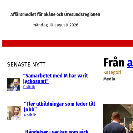
Hoppa
till
Affärsmediet för Skåne och Öresundsregionen
innehåll
måndag 10 augusti 2026
Från
a
SENASTE NYTT
Kategori
“Samarbetet med M har varit
Media
lyckosamt”
Politik
“Fler utbildningar som leder till
jobb”
Politik
Händelser i veckan som gick