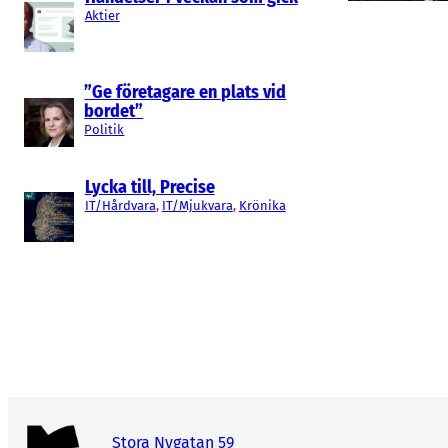
Aktier
”Ge företagare en plats vid
bordet”
Politik
Lycka till, Precise
IT/Hårdvara
, 
IT/Mjukvara
, 
Krönika
Stora Nygatan 59