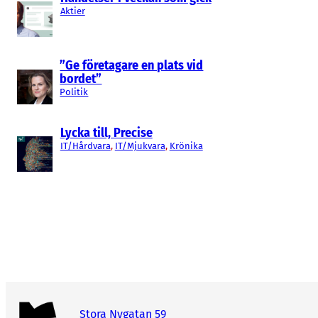
Aktier
”Ge företagare en plats vid
bordet”
Politik
Lycka till, Precise
IT/Hårdvara
, 
IT/Mjukvara
, 
Krönika
Stora Nygatan 59