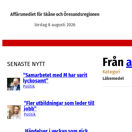
Hoppa
till
Affärsmediet för Skåne och Öresundsregionen
innehåll
lördag 8 augusti 2026
Från
a
SENASTE NYTT
Kategori
“Samarbetet med M har varit
Läkemedel
lyckosamt”
Politik
“Fler utbildningar som leder till
jobb”
Politik
Händelser i veckan som gick