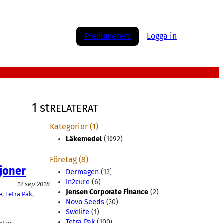
Prenumerera
Logga in
1 st
RELATERAT
Kategorier (1)
Läkemedel
(1092)
Företag (8)
ljoner
Dermagen
(12)
In2cure
(6)
12 sep 2018
Jensen Corporate Finance
(2)
e
, 
Tetra Pak
, 
Novo Seeds
(30)
Swelife
(1)
Tetra Pak
(100)