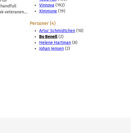
rtur
Vinnova
(192)
 handfull
XImmune
(19)
Pak-veteranen…
Personer (4)
Artur Schmidtchen
(10)
Bo Benell
(2)
Helene Hartman
(8)
Johan Jensen
(2)