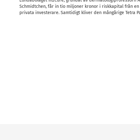
Lundabolaget In2Cure, grundat av dermatologiprofessorn A
Schmidtchen, får in tio miljoner kronor i riskkapital från en
privata investerare. Samtidigt kliver den mångårige Tetra 