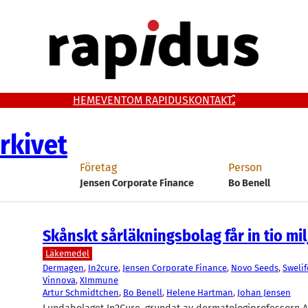
HEM
EVENT
OM RAPIDUS
KONTAKT
rkivet
Företag
Person
Jensen Corporate Finance
Bo Benell
Skånskt sårläkningsbolag får in tio mi
Läkemedel
Dermagen
, 
In2cure
, 
Jensen Corporate Finance
, 
Novo Seeds
, 
Swelif
Vinnova
, 
XImmune
Artur Schmidtchen
, 
Bo Benell
, 
Helene Hartman
, 
Johan Jensen