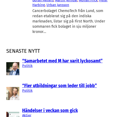
Göran Hellers
, 
Martin Jerndal
, 
Mohan Frick
, 
Peter
Harbing
, 
Urban Jansson
Cancerbolaget ChemoTech från Lund, som
redan etablerat sig på den indiska
marknaden, listar sig på First North. Under
sommaren fick bolaget in sju miljoner
kronor…
SENASTE NYTT
“Samarbetet med M har varit lyckosamt”
Politik
“Fler utbildningar som leder till jobb”
Politik
Händelser i veckan som gick
Aktier