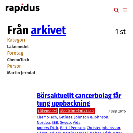
Hoppa
till
innehåll
Från
arkivet
1 st
Kategori
Läkemedel
Företag
ChemoTech
Person
Martin Jerndal
Börsaktuellt cancerbolag får
tung uppbackning
Läkemedel
Medicinteknik/Lab
7 sep 2016
ChemoTech
, 
Getinge
, 
Johnson & Johnson
, 
Nordea
, 
SEB
, 
Sweco
, 
Vida
Anders Frick
, 
Bertil Persson
, 
Christer Johansson
, 