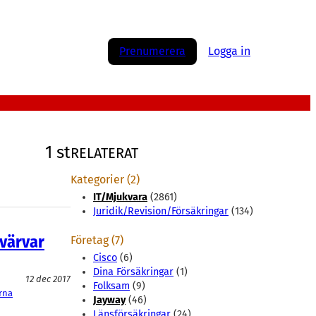
Prenumerera
Logga in
1 st
RELATERAT
Kategorier (2)
IT/Mjukvara
(2861)
Juridik/Revision/Försäkringar
(134)
 värvar
Företag (7)
Cisco
(6)
Dina Försäkringar
(1)
12 dec 2017
Folksam
(9)
rna
Jayway
(46)
Länsförsäkringar
(24)