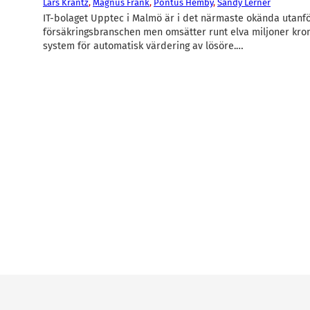
Lars Krantz
, 
Magnus Frank
, 
Pontus Hemby
, 
Sandy Lerner
IT-bolaget Upptec i Malmö är i det närmaste okända utanf
försäkringsbranschen men omsätter runt elva miljoner kron
system för automatisk värdering av lösöre.…