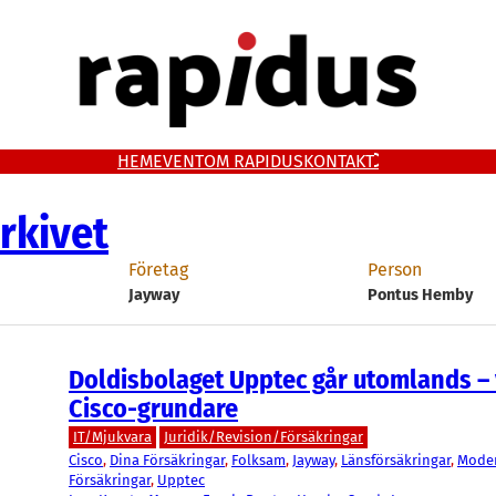
HEM
EVENT
OM RAPIDUS
KONTAKT
rkivet
Företag
Person
Jayway
Pontus Hemby
Doldisbolaget Upptec går utomlands –
Cisco-grundare
IT/Mjukvara
Juridik/Revision/Försäkringar
Cisco
, 
Dina Försäkringar
, 
Folksam
, 
Jayway
, 
Länsförsäkringar
, 
Mode
Försäkringar
, 
Upptec