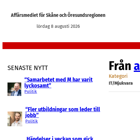
Hoppa
till
Affärsmediet för Skåne och Öresundsregionen
innehåll
lördag 8 augusti 2026
Från
a
SENASTE NYTT
Kategori
“Samarbetet med M har varit
IT/Mjukvara
lyckosamt”
Politik
“Fler utbildningar som leder till
jobb”
Politik
Händelser i veckan som gick