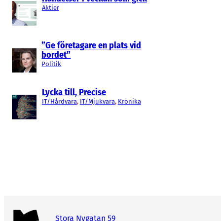
Aktier
”Ge företagare en plats vid
bordet”
Politik
Lycka till, Precise
IT/Hårdvara
, 
IT/Mjukvara
, 
Krönika
Stora Nygatan 59