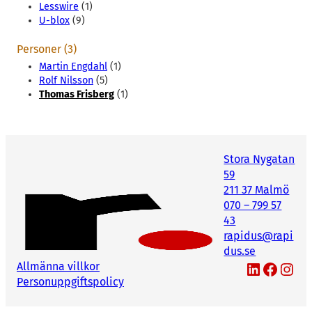
Lesswire
(1)
U-blox
(9)
Personer (3)
Martin Engdahl
(1)
Rolf Nilsson
(5)
Thomas Frisberg
(1)
Stora Nygatan
59
211 37 Malmö
070 – 799 57
43
rapidus@rapi
dus.se
LinkedIn
Facebook
Instagram
Allmänna villkor
Personuppgiftspolicy