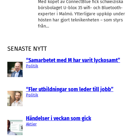
Med köpet av ConnectBlue fick schweiziska
börsbolaget U-blox 35 wifi- och Bluetooth-
experter i Malmö. Ytterligare uppköp under
hösten har gjort teknikenheten – som styrs
från…
SENASTE NYTT
“Samarbetet med M har varit lyckosamt”
Politik
“Fler utbildningar som leder till jobb”
Politik
Händelser i veckan som gick
Aktier