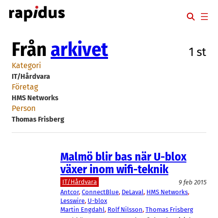
Hoppa
till
innehåll
Från
arkivet
1 st
Kategori
IT/Hårdvara
Företag
HMS Networks
Person
Thomas Frisberg
Malmö blir bas när U-blox
växer inom wifi-teknik
IT/Hårdvara
9 feb 2015
Antcor
, 
ConnectBlue
, 
DeLaval
, 
HMS Networks
, 
Lesswire
, 
U-blox
Martin Engdahl
, 
Rolf Nilsson
, 
Thomas Frisberg