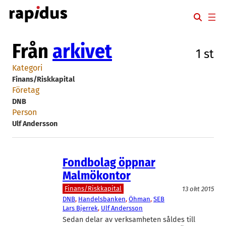
Hoppa
till
innehåll
Från
arkivet
1 st
Kategori
Finans/Riskkapital
Företag
DNB
Person
Ulf Andersson
Fondbolag öppnar
Malmökontor
Finans/Riskkapital
13 okt 2015
DNB
, 
Handelsbanken
, 
Öhman
, 
SEB
Lars Bjerrek
, 
Ulf Andersson
Sedan delar av verksamheten såldes till