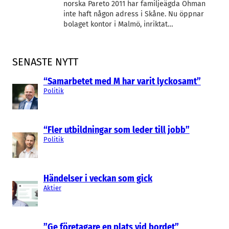
norska Pareto 2011 har familjeägda Öhman
inte haft någon adress i Skåne. Nu öppnar
bolaget kontor i Malmö, inriktat…
SENASTE NYTT
“Samarbetet med M har varit lyckosamt”
Politik
“Fler utbildningar som leder till jobb”
Politik
Händelser i veckan som gick
Aktier
”Ge företagare en plats vid bordet”