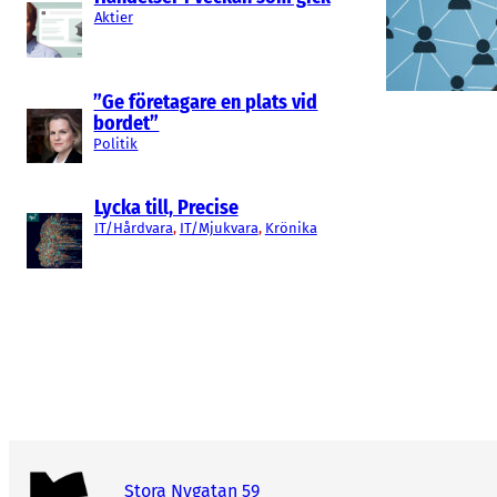
Aktier
”Ge företagare en plats vid
bordet”
Politik
Lycka till, Precise
IT/Hårdvara
, 
IT/Mjukvara
, 
Krönika
Stora Nygatan 59