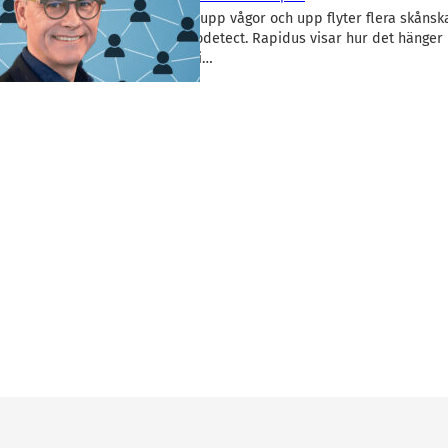
Intellego-affären rör upp vågor och upp flyter flera skånsk
profiler, senast Sensodetect. Rapidus visar hur det hänger 
Möllerström hamnat i…