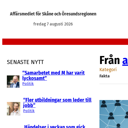
Hoppa
till
Affärsmediet för Skåne och Öresundsregionen
innehåll
fredag 7 augusti 2026
Från
a
SENASTE NYTT
Kategori
“Samarbetet med M har varit
Fakta
lyckosamt”
Politik
“Fler utbildningar som leder till
jobb”
Politik
Händelser i veckan som gick