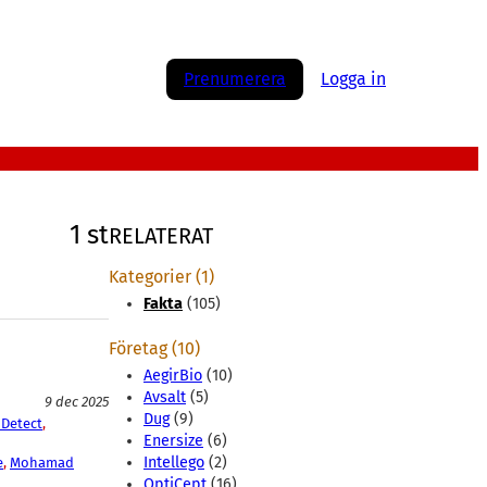
Prenumerera
Logga in
1 st
RELATERAT
Kategorier (1)
Fakta
(105)
Företag (10)
AegirBio
(10)
Avsalt
(5)
9 dec 2025
Dug
(9)
Detect
, 
Enersize
(6)
Intellego
(2)
e
, 
Mohamad
OptiCept
(16)