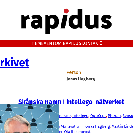
HEM
EVENT
OM RAPIDUS
KONTAKT
rkivet
Person
Jonas Hagberg
Skånska namn i Intellego-nätverket
Fakta
AegirBio
, 
Avsalt
, 
Dug
, 
Enersize
, 
Intellego
, 
OptiCept
, 
Plexian
, 
Senso
Spermosens
, 
Viraspec
Björn Wetterling
, 
Johan Möllerström
, 
Jonas Hagberg
, 
Martin Lind
Takwa
, 
Patrik Elfwing
, 
Per-Ola Rosenqvist