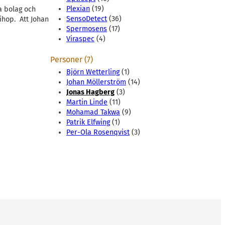
Plexian
(19)
a bolag och
SensoDetect
(36)
ihop. Att Johan
Spermosens
(17)
Viraspec
(4)
Personer (7)
Björn Wetterling
(1)
Johan Möllerström
(14)
Jonas Hagberg
(3)
Martin Linde
(11)
Mohamad Takwa
(9)
Patrik Elfwing
(1)
Per-Ola Rosenqvist
(3)