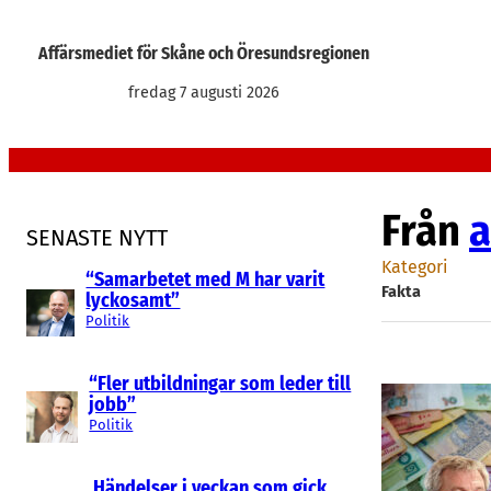
Hoppa
till
Affärsmediet för Skåne och Öresundsregionen
innehåll
fredag 7 augusti 2026
Från
a
SENASTE NYTT
Kategori
“Samarbetet med M har varit
Fakta
lyckosamt”
Politik
“Fler utbildningar som leder till
jobb”
Politik
Händelser i veckan som gick