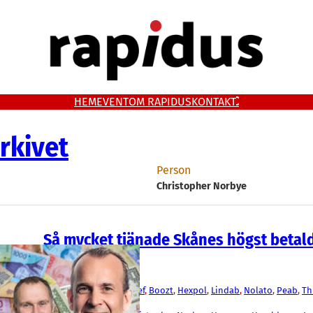
HEM
EVENT
OM RAPIDUS
KONTAKT
rkivet
Person
Christopher Norbye
Så mycket tjänade Skånes högst betal
vd:ar 2025
Fakta
AAK
, 
Alfa Laval
, 
Beijer Ref
, 
Boozt
, 
Hexpol
, 
Lindab
, 
Nolato
, 
Peab
, 
Th
Trelleborg
, 
Wihlborgs