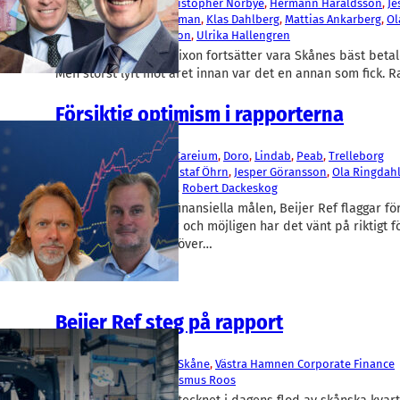
Christer Wahlquist
, 
Christopher Norbye
, 
Hermann Haraldsson
, 
Je
Göransson
, 
Johan Westman
, 
Klas Dahlberg
, 
Mattias Ankarberg
, 
Ol
Peter Nilsson
, 
Tom Erixon
, 
Ulrika Hallengren
Alfa Lavals vd Tom Erixon fortsätter vara Skånes bäst beta
Men störst lyft mot året innan var det en annan som fick. 
Försiktig optimism i rapporterna
Fakta
Beijer Ref
, 
BHG Group
, 
Careium
, 
Doro
, 
Lindab
, 
Peab
, 
Trelleborg
Christopher Norbye
, 
Gustaf Öhrn
, 
Jesper Göransson
, 
Ola Ringdah
Heuman
, 
Peter Nilsson
, 
Robert Dackeskog
Duni skriver upp de finansiella målen, Beijer Ref flaggar fö
kostnadsbesparingar och möjligen har det vänt på riktigt 
BHG. Här här svepet över…
Beijer Ref steg på rapport
Fakta
Beijer Ref
, 
Sparbanken Skåne
, 
Västra Hamnen Corporate Finance
Christopher Norbye
, 
Rasmus Roos