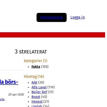
Prenumerera
Logga in
3 st
RELATERAT
Kategorier (1)
Fakta
(105)
Företag (16)
da börs-
AAK
(20)
Alfa Laval
(119)
Beijer Ref
(21)
20 apr 2026
Boozt
(45)
ule
, 
Hexpol
(21)
Lindab
(24)