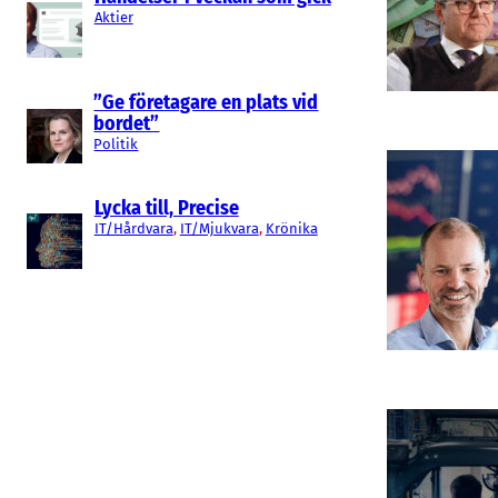
Aktier
”Ge företagare en plats vid
bordet”
Politik
Lycka till, Precise
IT/Hårdvara
, 
IT/Mjukvara
, 
Krönika