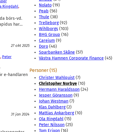
sper
Nolato
(19)
a Ringdahl
, 
Peab
(56)
Thule
(38)
lda börs-vd.
Trelleborg
(92)
Rapidus har…
Wihlborgs
(103)
BHG Group
(16)
Careium
(9)
27 okt 2025
Doro
(46)
Sparbanken Skåne
(57)
l
, 
Peter
Västra Hamnen Corporate Finance
(45)
r
Personer (15)
för e-handlaren
Christer Wahlquist
(7)
Christopher Norbye
(10)
Hermann Haraldsson
(24)
Jesper Göransson
(9)
Johan Westman
(7)
Klas Dahlberg
(2)
Mattias Ankarberg
(10)
31 jan 2024
Ola Ringdahl
(15)
Peter Nilsson
(25)
Tom Erixon
(16)