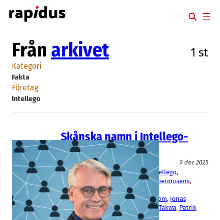
Hoppa
till
innehåll
Från
arkivet
1 st
Kategori
Fakta
Företag
Intellego
Skånska namn i Intellego-
nätverket
Fakta
9 dec 2025
AegirBio
, 
Avsalt
, 
Dug
, 
Enersize
, 
Intellego
, 
OptiCept
, 
Plexian
, 
SensoDetect
, 
Spermosens
, 
Viraspec
Björn Wetterling
, 
Johan Möllerström
, 
Jonas
Hagberg
, 
Martin Linde
, 
Mohamad Takwa
, 
Patrik
Elfwing
, 
Per-Ola Rosenqvist