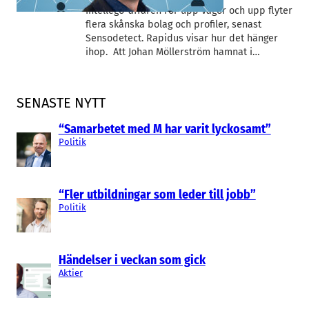
Intellego-affären rör upp vågor och upp flyter
flera skånska bolag och profiler, senast
Sensodetect. Rapidus visar hur det hänger
ihop. Att Johan Möllerström hamnat i…
SENASTE NYTT
“Samarbetet med M har varit lyckosamt”
Politik
“Fler utbildningar som leder till jobb”
Politik
Händelser i veckan som gick
Aktier