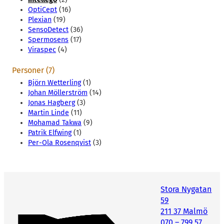
OptiCept
(16)
Plexian
(19)
SensoDetect
(36)
Spermosens
(17)
Viraspec
(4)
Personer (7)
Björn Wetterling
(1)
Johan Möllerström
(14)
Jonas Hagberg
(3)
Martin Linde
(11)
Mohamad Takwa
(9)
Patrik Elfwing
(1)
Per-Ola Rosenqvist
(3)
Stora Nygatan
59
211 37 Malmö
070 – 799 57