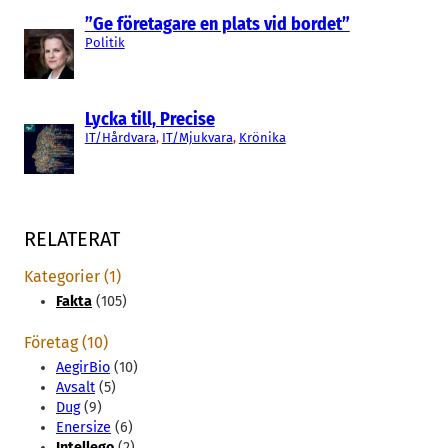
”Ge företagare en plats vid bordet”
Politik
Lycka till, Precise
IT/Hårdvara
, 
IT/Mjukvara
, 
Krönika
RELATERAT
Kategorier (1)
Fakta
(105)
Företag (10)
AegirBio
(10)
Avsalt
(5)
Dug
(9)
Enersize
(6)
Intellego
(2)