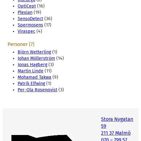
OptiCept
(16)
Plexian
(19)
SensoDetect
(36)
Spermosens
(17)
Viraspec
(4)
Personer (7)
Björn Wetterling
(1)
Johan Möllerström
(14)
Jonas Hagberg
(3)
Martin Linde
(11)
Mohamad Takwa
(9)
Patrik Elfwing
(1)
Per-Ola Rosenqvist
(3)
Stora Nygatan
59
211 37 Malmö
070 – 799 57