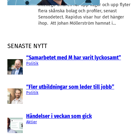
Intellego-affären rör upp vågor och upp flyter
flera skånska bolag och profiler, senast
Sensodetect. Rapidus visar hur det hänger
ihop. Att Johan Möllerström hamnat i…
SENASTE NYTT
“Samarbetet med M har varit lyckosamt”
Politik
“Fler utbildningar som leder till jobb”
Politik
Händelser i veckan som gick
Aktier