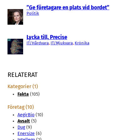
”Ge företagare en plats vid bordet”
Politik
Lycka till, Precise
IT/Hårdvara
, 
IT/Mjukvara
, 
Krönika
RELATERAT
Kategorier (1)
Fakta
(105)
Företag (10)
AegirBio
(10)
Avsalt
(5)
Dug
(9)
Enersize
(6)
Intellego
(2)