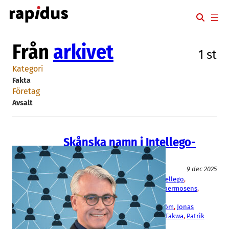
Hoppa
till
innehåll
Från
arkivet
1 st
Kategori
Fakta
Företag
Avsalt
Skånska namn i Intellego-
nätverket
Fakta
9 dec 2025
AegirBio
, 
Avsalt
, 
Dug
, 
Enersize
, 
Intellego
, 
OptiCept
, 
Plexian
, 
SensoDetect
, 
Spermosens
, 
Viraspec
Björn Wetterling
, 
Johan Möllerström
, 
Jonas
Hagberg
, 
Martin Linde
, 
Mohamad Takwa
, 
Patrik
Elfwing
, 
Per-Ola Rosenqvist