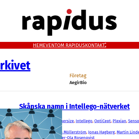
HEM
EVENT
OM RAPIDUS
KONTAKT
rkivet
Företag
AegirBio
Skånska namn i Intellego-nätverket
Fakta
AegirBio
, 
Avsalt
, 
Dug
, 
Enersize
, 
Intellego
, 
OptiCept
, 
Plexian
, 
Senso
Spermosens
, 
Viraspec
Björn Wetterling
, 
Johan Möllerström
, 
Jonas Hagberg
, 
Martin Lind
Takwa
, 
Patrik Elfwing
, 
Per-Ola Rosenqvist