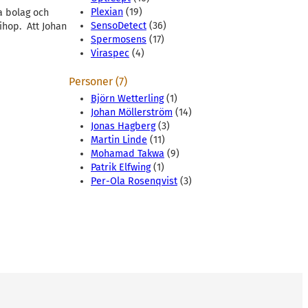
Plexian
(19)
a bolag och
SensoDetect
(36)
ihop. Att Johan
Spermosens
(17)
Viraspec
(4)
Personer (7)
Björn Wetterling
(1)
Johan Möllerström
(14)
Jonas Hagberg
(3)
Martin Linde
(11)
Mohamad Takwa
(9)
Patrik Elfwing
(1)
Per-Ola Rosenqvist
(3)