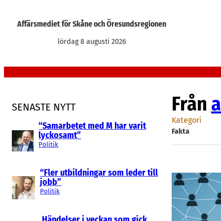
Hoppa
till
Affärsmediet för Skåne och Öresundsregionen
innehåll
lördag 8 augusti 2026
Från
a
SENASTE NYTT
Kategori
“Samarbetet med M har varit
Fakta
lyckosamt”
Politik
“Fler utbildningar som leder till
jobb”
Politik
Händelser i veckan som gick