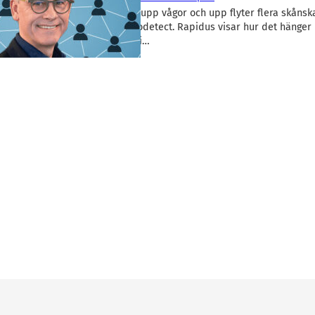
Intellego-affären rör upp vågor och upp flyter flera skånsk
profiler, senast Sensodetect. Rapidus visar hur det hänger 
Möllerström hamnat i…