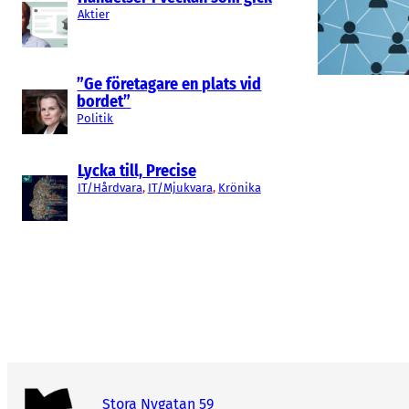
Aktier
”Ge företagare en plats vid
bordet”
Politik
Lycka till, Precise
IT/Hårdvara
, 
IT/Mjukvara
, 
Krönika
Stora Nygatan 59