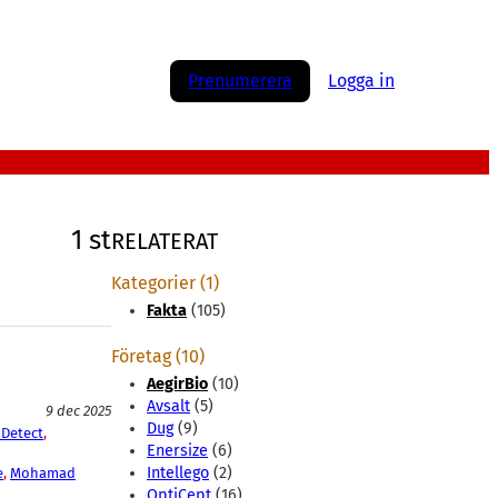
Prenumerera
Logga in
1 st
RELATERAT
Kategorier (1)
Fakta
(105)
Företag (10)
AegirBio
(10)
Avsalt
(5)
9 dec 2025
Dug
(9)
Detect
, 
Enersize
(6)
Intellego
(2)
e
, 
Mohamad
OptiCept
(16)