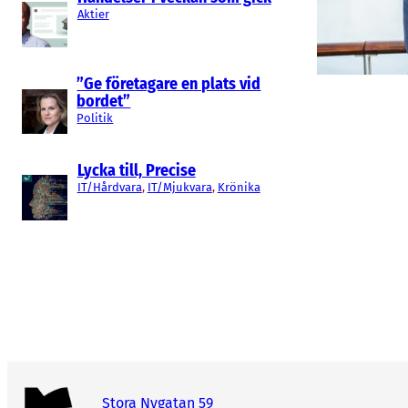
Aktier
”Ge företagare en plats vid
bordet”
Politik
Lycka till, Precise
IT/Hårdvara
, 
IT/Mjukvara
, 
Krönika
Stora Nygatan 59