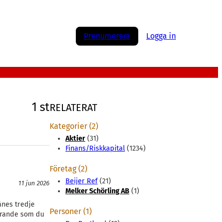
Prenumerera
Logga in
1 st
RELATERAT
Kategorier (2)
Aktier
(31)
Finans/Riskkapital
(1234)
Företag (2)
Beijer Ref
(21)
11 jun 2026
Melker Schörling AB
(1)
ånes tredje
Personer (1)
förande som du