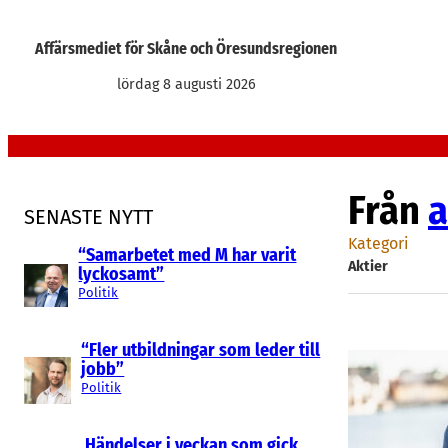
Hoppa
till
Affärsmediet för Skåne och Öresundsregionen
innehåll
lördag 8 augusti 2026
Från
a
SENASTE NYTT
Kategori
“Samarbetet med M har varit
Aktier
lyckosamt”
Politik
“Fler utbildningar som leder till
jobb”
Politik
Händelser i veckan som gick