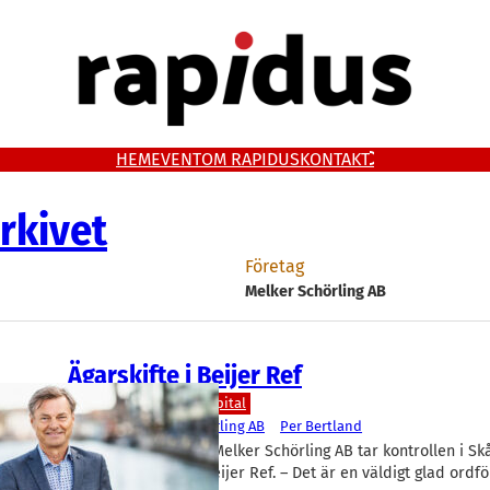
HEM
EVENT
OM RAPIDUS
KONTAKT
rkivet
Företag
Melker Schörling AB
Ägarskifte i Beijer Ref
Aktier
Finans/Riskkapital
Beijer Ref
, 
Melker Schörling AB
Per Bertland
Investeringsbolaget Melker Schörling AB tar kontrollen i Sk
största börsbolag, Beijer Ref. – Det är en väldigt glad ord