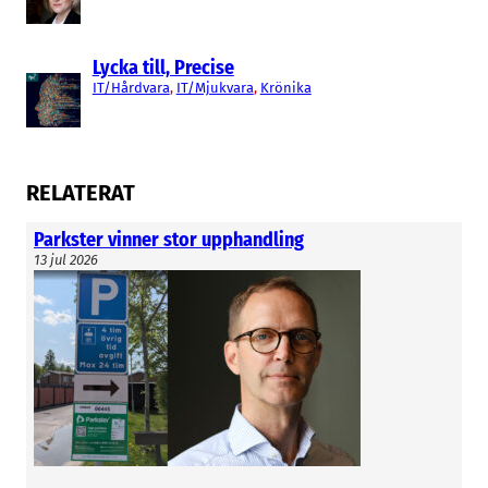
Lycka till, Precise
IT/Hårdvara
, 
IT/Mjukvara
, 
Krönika
RELATERAT
Parkster vinner stor upphandling
13 jul 2026