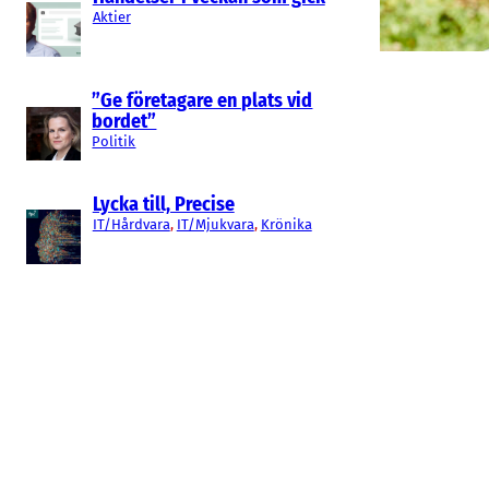
Aktier
”Ge företagare en plats vid
bordet”
Politik
Lycka till, Precise
IT/Hårdvara
, 
IT/Mjukvara
, 
Krönika