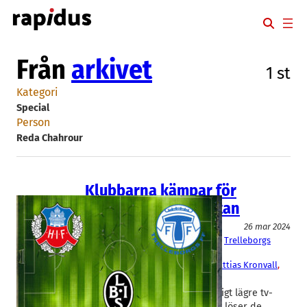
Hoppa
till
innehåll
Från
arkivet
1 st
Kategori
Special
Person
Reda Chahrour
Klubbarna kämpar för
ekonomin i Superettan
Special
26 mar 2024
Helsingborgs IF
, 
Landskrona BoIS
, 
Trelleborgs
FF
Karl-Johan Hallenborg Olsson
, 
Mattias Kronvall
, 
Reda Chahrour
Superettan i fotboll ger betydligt lägre tv-
intäkter än Allsvenskan. Så här löser de