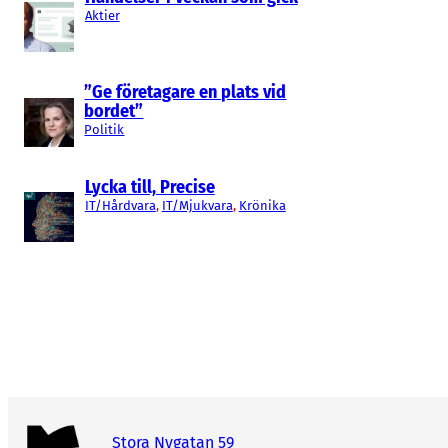
Aktier
”Ge företagare en plats vid
bordet”
Politik
Lycka till, Precise
IT/Hårdvara
, 
IT/Mjukvara
, 
Krönika
Stora Nygatan 59