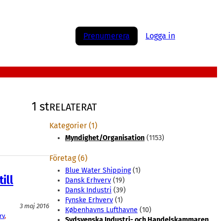
Prenumerera
Logga in
1 st
RELATERAT
Kategorier (1)
Myndighet/Organisation
(1153)
Företag (6)
Blue Water Shipping
(1)
ill
Dansk Erhverv
(19)
Dansk Industri
(39)
Fynske Erhverv
(1)
3 maj 2016
Københavns Lufthavne
(10)
rv
, 
Sydsvenska Industri- och Handelskammaren