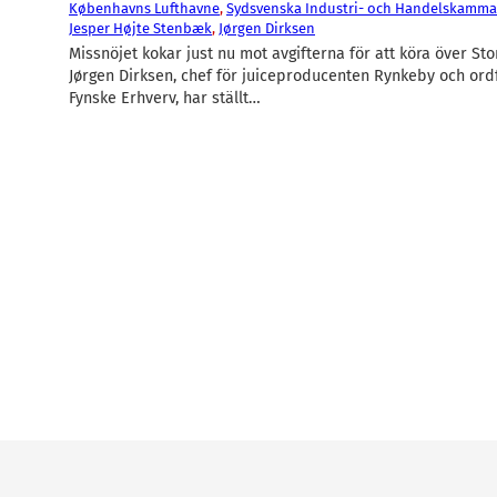
Københavns Lufthavne
, 
Sydsvenska Industri- och Handelskamm
Jesper Højte Stenbæk
, 
Jørgen Dirksen
Missnöjet kokar just nu mot avgifterna för att köra över Sto
Jørgen Dirksen, chef för juiceproducenten Rynkeby och ord
Fynske Erhverv, har ställt…