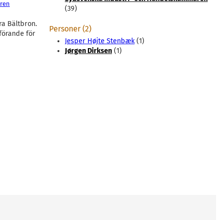
aren
(39)
ra Bältbron.
Personer (2)
förande för
Jesper Højte Stenbæk
(1)
Jørgen Dirksen
(1)