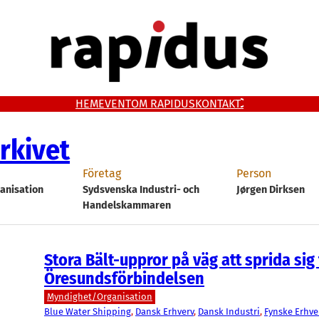
HEM
EVENT
OM RAPIDUS
KONTAKT
rkivet
Företag
Person
anisation
Sydsvenska Industri- och
Jørgen Dirksen
Handelskammaren
Stora Bält-uppror på väg att sprida sig t
Öresundsförbindelsen
Myndighet/Organisation
Blue Water Shipping
, 
Dansk Erhverv
, 
Dansk Industri
, 
Fynske Erhve