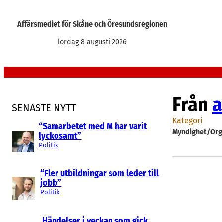
Hoppa
till
Affärsmediet för Skåne och Öresundsregionen
innehåll
lördag 8 augusti 2026
Från
a
SENASTE NYTT
Kategori
“Samarbetet med M har varit
Myndighet/Org
lyckosamt”
Politik
“Fler utbildningar som leder till
jobb”
Politik
Händelser i veckan som gick