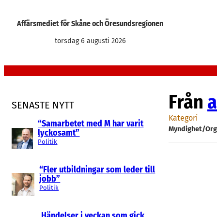
Hoppa
till
Affärsmediet för Skåne och Öresundsregionen
innehåll
torsdag 6 augusti 2026
Från
a
SENASTE NYTT
Kategori
“Samarbetet med M har varit
Myndighet/Org
lyckosamt”
Politik
“Fler utbildningar som leder till
jobb”
Politik
Händelser i veckan som gick