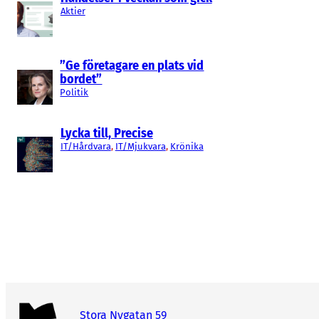
Aktier
”Ge företagare en plats vid
bordet”
Politik
Lycka till, Precise
IT/Hårdvara
, 
IT/Mjukvara
, 
Krönika
Stora Nygatan 59