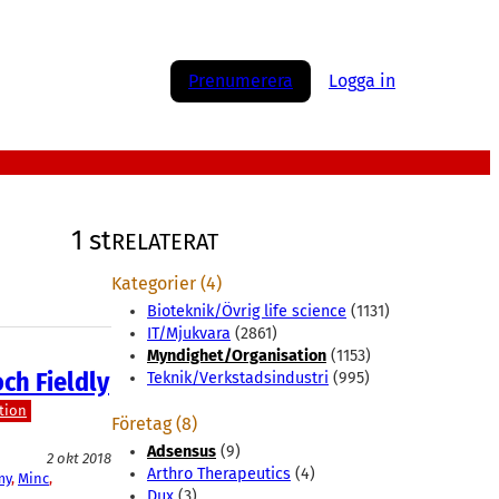
Prenumerera
Logga in
1 st
RELATERAT
Kategorier (4)
Bioteknik/Övrig life science
(1131)
IT/Mjukvara
(2861)
Myndighet/Organisation
(1153)
ch Fieldly
Teknik/Verkstadsindustri
(995)
tion
Företag (8)
Adsensus
(9)
2 okt 2018
Arthro Therapeutics
(4)
my
, 
Minc
, 
Dux
(3)