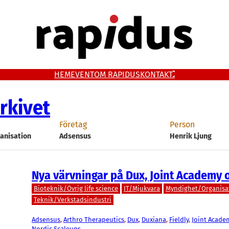
HEM
EVENT
OM RAPIDUS
KONTAKT
rkivet
Företag
Person
anisation
Adsensus
Henrik Ljung
Nya värvningar på Dux, Joint Academy o
Bioteknik/Övrig life science
IT/Mjukvara
Myndighet/Organisa
Teknik/Verkstadsindustri
Adsensus
, 
Arthro Therapeutics
, 
Dux
, 
Duxiana
, 
Fieldly
, 
Joint Acade
Nordic Scaleups