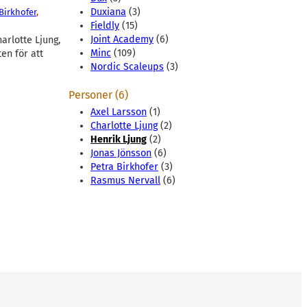
Duxiana
(3)
Birkhofer
, 
Fieldly
(15)
Joint Academy
(6)
rlotte Ljung,
Minc
(109)
en för att
Nordic Scaleups
(3)
Personer (6)
Axel Larsson
(1)
Charlotte Ljung
(2)
Henrik Ljung
(2)
Jonas Jönsson
(6)
Petra Birkhofer
(3)
Rasmus Nervall
(6)