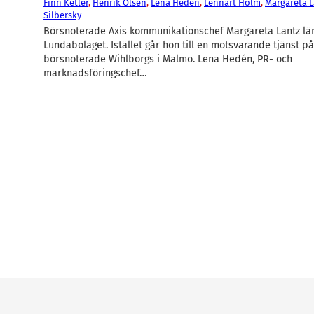
Finn Ketler
, 
Henrik Olsen
, 
Lena Hedén
, 
Lennart Holm
, 
Margareta L
Silbersky
Börsnoterade Axis kommunikationschef Margareta Lantz l
Lundabolaget. Istället går hon till en motsvarande tjänst på
börsnoterade Wihlborgs i Malmö. Lena Hedén, PR- och
marknadsföringschef…