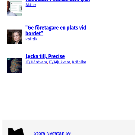
Aktier
”Ge företagare en plats vid
bordet”
Politik
Lycka till, Precise
IT/Hårdvara
, 
IT/Mjukvara
, 
Krönika
Stora Nygatan 59