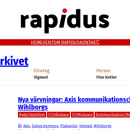
HEM
EVENT
OM RAPIDUS
KONTAKT
rkivet
Företag
Person
Vigmed
Finn Ketler
Nya värvningar: Axis kommunikationsche
Wihlborgs
Bygg/Fastighet
IT/Hårdvara
IT/Mjukvara
Kommunikation/R
ÅF
, 
Axis
, 
Eslövs kommun
, 
Platspilot
, 
Vigmed
, 
Wihlborgs