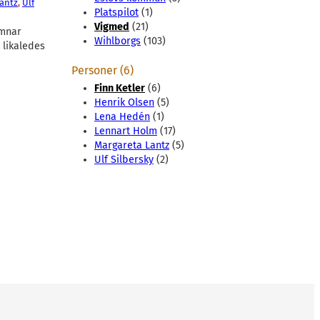
antz
, 
Ulf
Platspilot
(1)
Vigmed
(21)
ämnar
Wihlborgs
(103)
 likaledes
Personer (6)
Finn Ketler
(6)
Henrik Olsen
(5)
Lena Hedén
(1)
Lennart Holm
(17)
Margareta Lantz
(5)
Ulf Silbersky
(2)