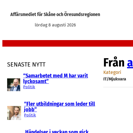
Hoppa
till
Affärsmediet för Skåne och Öresundsregionen
innehåll
lördag 8 augusti 2026
Från
a
SENASTE NYTT
Kategori
“Samarbetet med M har varit
IT/Mjukvara
lyckosamt”
Politik
“Fler utbildningar som leder till
jobb”
Politik
Händelser i veckan som gick