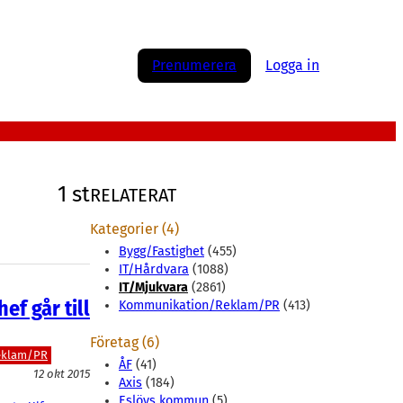
Prenumerera
Logga in
1 st
RELATERAT
Kategorier (4)
Bygg/Fastighet
(455)
IT/Hårdvara
(1088)
IT/Mjukvara
(2861)
f går till
Kommunikation/Reklam/PR
(413)
Företag (6)
eklam/PR
ÅF
(41)
12 okt 2015
Axis
(184)
Eslövs kommun
(5)