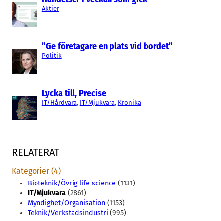
Aktier
”Ge företagare en plats vid bordet”
Politik
Lycka till, Precise
IT/Hårdvara
, 
IT/Mjukvara
, 
Krönika
RELATERAT
Kategorier (4)
Bioteknik/Övrig life science
(1131)
IT/Mjukvara
(2861)
Myndighet/Organisation
(1153)
Teknik/Verkstadsindustri
(995)