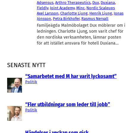
Adsensus
, 
Arthro Therapeutics
, 
Dux
, 
Duxiana
, 
Fieldly
, 
Joint Academy
, 
Minc
, 
Nordic Scaleups
Axel Larsson
, 
Charlotte Ljung
, 
Henrik Ljung
, 
Jonas
Jönsson
, 
Petra Birkhofer
, 
Rasmus Nervall
Familjeägda Malmöbolaget Dux möblerar om i
ledningen. Charlotte Ljung, som varit chef för
den nordiska verksamheten, lämnar posten
för att istället ansvara för hotell Duxiana…
SENASTE NYTT
“Samarbetet med M har varit lyckosamt”
Politik
“Fler utbildningar som leder till jobb”
Politik
Händelser i veckan som gick