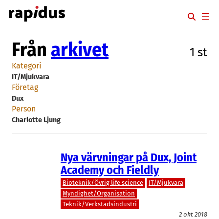
Hoppa
till
innehåll
Från
arkivet
1 st
Kategori
IT/Mjukvara
Företag
Dux
Person
Charlotte Ljung
Nya värvningar på Dux, Joint
Academy och Fieldly
Bioteknik/Övrig life science
IT/Mjukvara
Myndighet/Organisation
Teknik/Verkstadsindustri
2 okt 2018