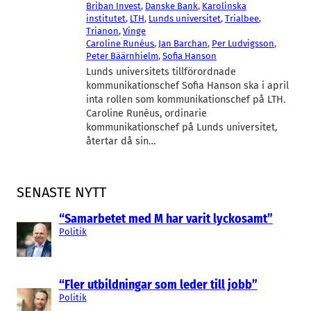
Briban Invest
, 
Danske Bank
, 
Karolinska
institutet
, 
LTH
, 
Lunds universitet
, 
Trialbee
, 
Trianon
, 
Vinge
Caroline Runéus
, 
Jan Barchan
, 
Per Ludvigsson
, 
Peter Bäärnhielm
, 
Sofia Hanson
Lunds universitets tillförordnade
kommunikationschef Sofia Hanson ska i april
inta rollen som kommunikationschef på LTH.
Caroline Runéus, ordinarie
kommunikationschef på Lunds universitet,
återtar då sin…
SENASTE NYTT
“Samarbetet med M har varit lyckosamt”
Politik
“Fler utbildningar som leder till jobb”
Politik