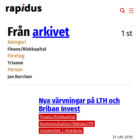
Hoppa
till
innehåll
Från
arkivet
1 st
Kategori
Finans/Riskkapital
Företag
Trianon
Person
Jan Barchan
Nya värvningar på LTH och
Briban Invest
Finans/Riskkapital
Kommunikation/Reklam/PR
Universitet / Högskola
31 okt 2018