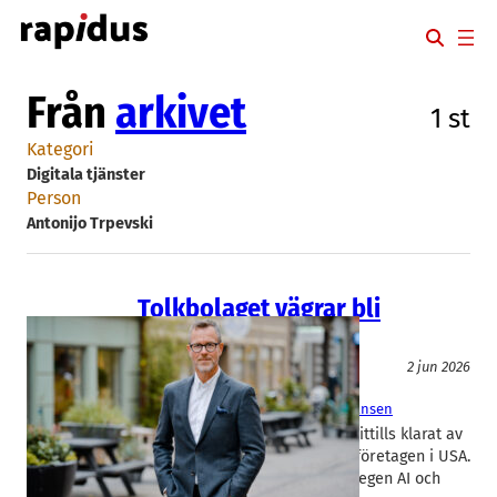
Hoppa
till
innehåll
Från
arkivet
1 st
Kategori
Digitala tjänster
Person
Antonijo Trpevski
Tolkbolaget vägrar bli
uppköpt
AI
Digitala tjänster
2 jun 2026
Språkservice
Antonijo Trpevski
, 
Jens Kofoed Hansen
Tolkbolaget Språkservice har hittills klarat av
konkurrensen från AI och jätteföretagen i USA.
Nu lanserar Malmöbolaget sin egen AI och