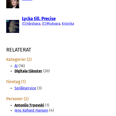
Lycka till, Precise
IT/Hårdvara
, 
IT/Mjukvara
, 
Krönika
RELATERAT
Kategorier (2)
AI
(16)
Digitala tjänster
(20)
Företag (1)
Språkservice
(3)
Personer (2)
Antonijo Trpevski
(1)
Jens Kofoed Hansen
(4)