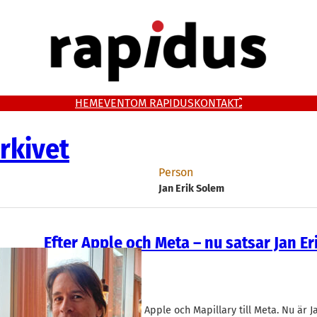
HEM
EVENT
OM RAPIDUS
KONTAKT
rkivet
Person
Jan Erik Solem
Efter Apple och Meta – nu satsar Jan E
på robotik
AI
IT/Mjukvara
Staer
Jan Erik Solem
Polar Rose såldes till Apple och Mapillary till Meta. Nu är 