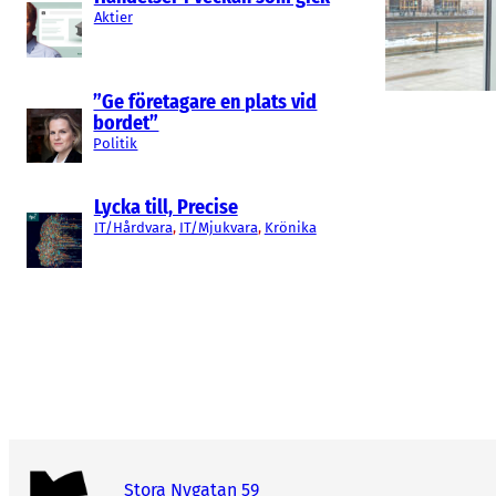
Aktier
”Ge företagare en plats vid
bordet”
Politik
Lycka till, Precise
IT/Hårdvara
, 
IT/Mjukvara
, 
Krönika
Stora Nygatan 59