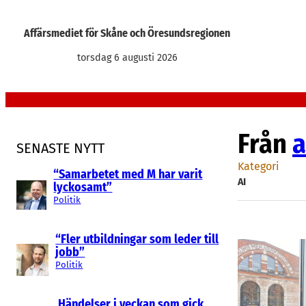
Hoppa
till
Affärsmediet för Skåne och Öresundsregionen
innehåll
torsdag 6 augusti 2026
Från
a
SENASTE NYTT
Kategori
“Samarbetet med M har varit
AI
lyckosamt”
Politik
“Fler utbildningar som leder till
jobb”
Politik
Händelser i veckan som gick