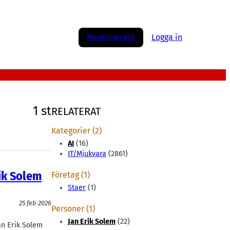
Prenumerera
Logga in
1 st
RELATERAT
Kategorier (2)
AI
(16)
IT/Mjukvara
(2861)
rik Solem
Företag (1)
Staer
(1)
25 feb 2026
Personer (1)
Jan Erik Solem
(22)
Jan Erik Solem