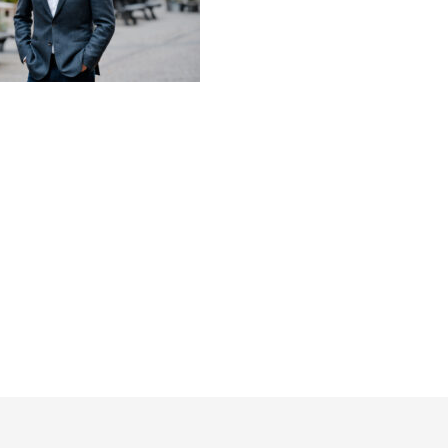
till uppköpspropåer.