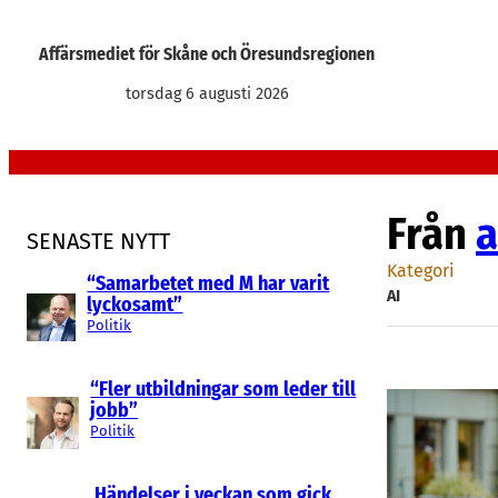
Hoppa
till
Affärsmediet för Skåne och Öresundsregionen
innehåll
torsdag 6 augusti 2026
Från
a
SENASTE NYTT
Kategori
“Samarbetet med M har varit
AI
lyckosamt”
Politik
“Fler utbildningar som leder till
jobb”
Politik
Händelser i veckan som gick