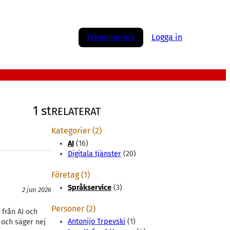
Prenumerera
Logga in
1 st
RELATERAT
Kategorier (2)
AI
(16)
Digitala tjänster
(20)
Företag (1)
Språkservice
(3)
2 jun 2026
Personer (2)
 från AI och
Antonijo Trpevski
(1)
 och säger nej