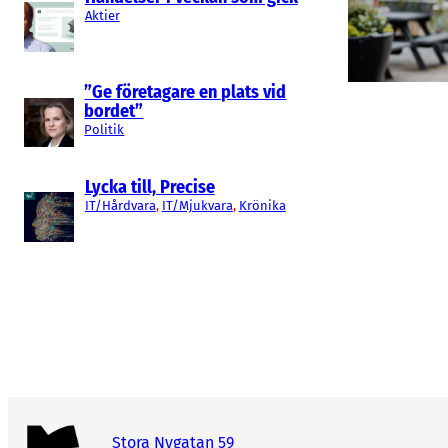
Aktier
”Ge företagare en plats vid
bordet”
Politik
Lycka till, Precise
IT/Hårdvara
, 
IT/Mjukvara
, 
Krönika
Stora Nygatan 59