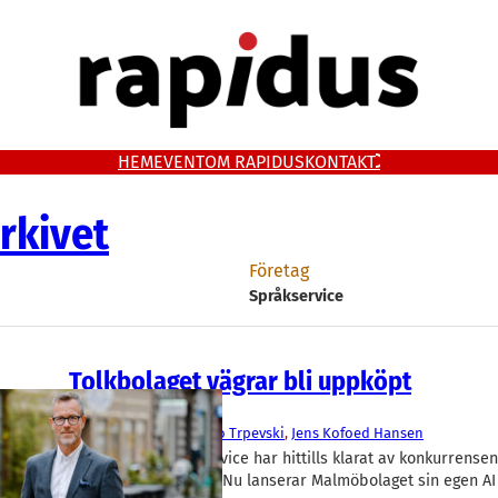
HEM
EVENT
OM RAPIDUS
KONTAKT
rkivet
Företag
Språkservice
Tolkbolaget vägrar bli uppköpt
AI
Digitala tjänster
Språkservice
Antonijo Trpevski
, 
Jens Kofoed Hansen
Tolkbolaget Språkservice har hittills klarat av konkurrensen
jätteföretagen i USA. Nu lanserar Malmöbolaget sin egen AI