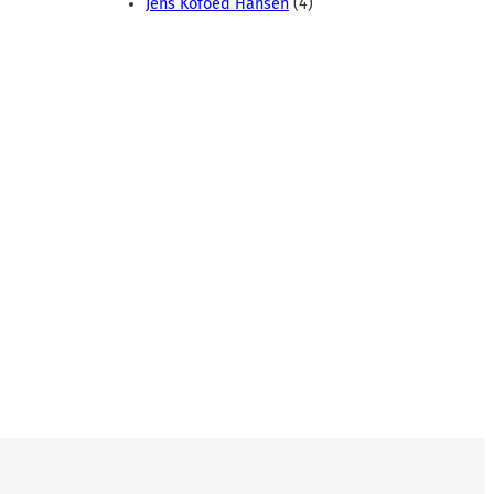
Jens Kofoed Hansen
(4)