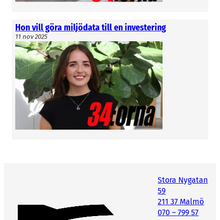
Hon vill göra miljödata till en investering
11 nov 2025
Stora Nygatan
59
211 37 Malmö
070 – 799 57