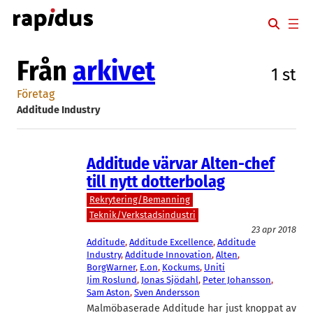
Hoppa
till
innehåll
Från
arkivet
1 st
Företag
Additude Industry
Additude värvar Alten-chef
till nytt dotterbolag
Rekrytering/Bemanning
Teknik/Verkstadsindustri
23 apr 2018
Additude
, 
Additude Excellence
, 
Additude
Industry
, 
Additude Innovation
, 
Alten
, 
BorgWarner
, 
E.on
, 
Kockums
, 
Uniti
Jim Roslund
, 
Jonas Sjödahl
, 
Peter Johansson
, 
Sam Aston
, 
Sven Andersson
Malmöbaserade Additude har just knoppat av