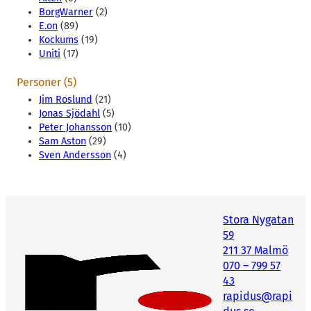
BorgWarner
(2)
E.on
(89)
Kockums
(19)
Uniti
(17)
Personer (5)
Jim Roslund
(21)
Jonas Sjödahl
(5)
Peter Johansson
(10)
Sam Aston
(29)
Sven Andersson
(4)
Stora Nygatan
59
211 37 Malmö
070 – 799 57
43
rapidus@rapi