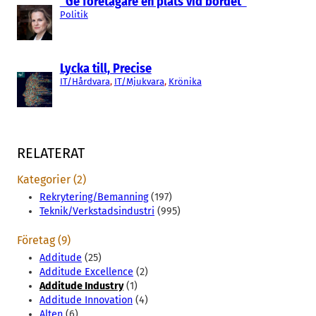
”Ge företagare en plats vid bordet”
Politik
Lycka till, Precise
IT/Hårdvara
, 
IT/Mjukvara
, 
Krönika
RELATERAT
Kategorier (2)
Rekrytering/Bemanning
(197)
Teknik/Verkstadsindustri
(995)
Företag (9)
Additude
(25)
Additude Excellence
(2)
Additude Industry
(1)
Additude Innovation
(4)
Alten
(6)