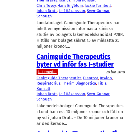
Therim Diagnostica
, 
Tibia Konsult
Chris Tovey
, 
Hans Engblom
, 
Jackie Turnbull
, 
Johan Drott
, 
Leif Håkansson
, 
Sven-Gunnar
Schough
Lundabolaget Canimguide Therapeutics har
inlett en nyemission inför nästa kliniska
studie av bolagets läkemedelskandidat P28R.
Hittills har bolaget säkrat 15 av målsatta 25
miljoner kronor,…
Canimguide Therapeutics
byter vd inför fas I-studier
Läkemedel
20 jun 2018
Canimguide Therapeutics
, 
Diaprost
, 
Inwido
, 
Respiratorius
, 
Therim Diagnostica
, 
Tibia
Konsult
Johan Drott
, 
Leif Håkansson
, 
Sven-Gunnar
Schough
Läkemedelsbolaget Canimguide Therapeutics
i Lund har rest 10 miljoner kronor och fått en
ny vd i Johan Drott. – De 10 miljoner kronorna
är dedikerade…