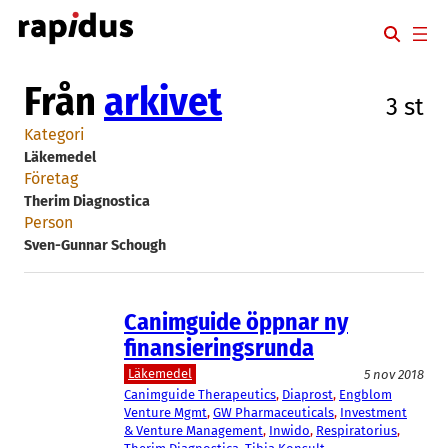
Hoppa
till
innehåll
Från
arkivet
3 st
Kategori
Läkemedel
Företag
Therim Diagnostica
Person
Sven-Gunnar Schough
Canimguide öppnar ny
finansieringsrunda
Läkemedel
5 nov 2018
Canimguide Therapeutics
, 
Diaprost
, 
Engblom
Venture Mgmt
, 
GW Pharmaceuticals
, 
Investment
& Venture Management
, 
Inwido
, 
Respiratorius
, 