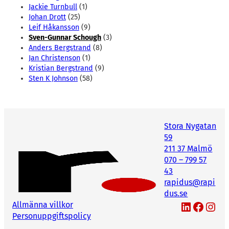
Jackie Turnbull
(1)
Johan Drott
(25)
Leif Håkansson
(9)
Sven-Gunnar Schough
(3)
Anders Bergstrand
(8)
Jan Christenson
(1)
Kristian Bergstrand
(9)
Sten K Johnson
(58)
Stora Nygatan
59
211 37 Malmö
070 – 799 57
43
rapidus@rapi
dus.se
LinkedIn
Facebook
Instagram
Allmänna villkor
Personuppgiftspolicy