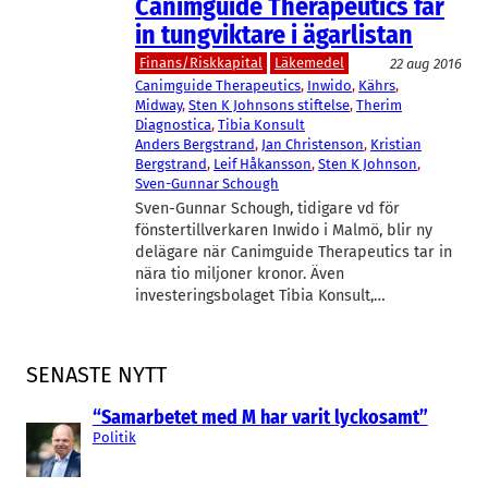
Canimguide Therapeutics får
in tungviktare i ägarlistan
Finans/Riskkapital
Läkemedel
22 aug 2016
Canimguide Therapeutics
, 
Inwido
, 
Kährs
, 
Midway
, 
Sten K Johnsons stiftelse
, 
Therim
Diagnostica
, 
Tibia Konsult
Anders Bergstrand
, 
Jan Christenson
, 
Kristian
Bergstrand
, 
Leif Håkansson
, 
Sten K Johnson
, 
Sven-Gunnar Schough
Sven-Gunnar Schough, tidigare vd för
fönstertillverkaren Inwido i Malmö, blir ny
delägare när Canimguide Therapeutics tar in
nära tio miljoner kronor. Även
investeringsbolaget Tibia Konsult,…
SENASTE NYTT
“Samarbetet med M har varit lyckosamt”
Politik