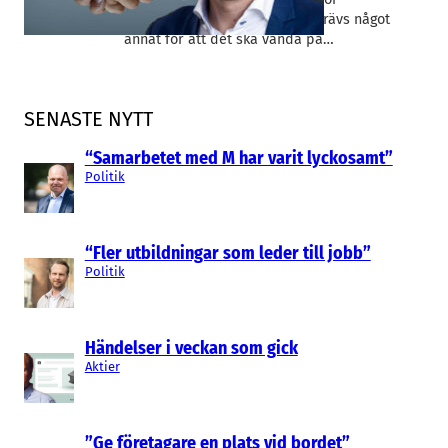
företagsförvärv, M&A. Istället krävs något
annat för att det ska vända på…
SENASTE NYTT
“Samarbetet med M har varit lyckosamt”
Politik
“Fler utbildningar som leder till jobb”
Politik
Händelser i veckan som gick
Aktier
”Ge företagare en plats vid bordet”