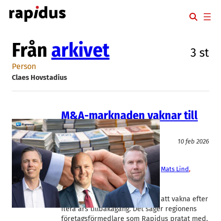
Hoppa
till
innehåll
Från
arkivet
3 st
Person
Claes Hovstadius
M&A-marknaden vaknar till
liv
Finans/Riskkapital
10 feb 2026
Neqtar
, 
Polynom Invest
, 
Svensk
Företagsförmedling
, 
Weibull M&A
Bryan Gallagan
, 
Claes Hovstadius
, 
Mats Lind
, 
Tobias Lundin
Marknaden för onoterade
företagsöverlåtelser är på väg att vakna efter
flera års tillbakagång. Det säger regionens
företagsförmedlare som Rapidus pratat med.