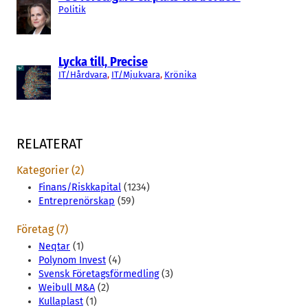
Politik
Lycka till, Precise
IT/Hårdvara
, 
IT/Mjukvara
, 
Krönika
RELATERAT
Kategorier (2)
Finans/Riskkapital
(1234)
Entreprenörskap
(59)
Företag (7)
Neqtar
(1)
Polynom Invest
(4)
Svensk Företagsförmedling
(3)
Weibull M&A
(2)
Kullaplast
(1)