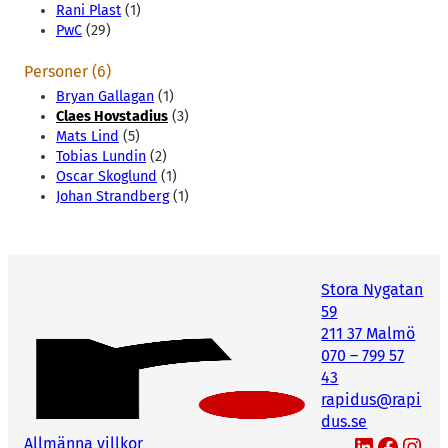
Rani Plast
(1)
PwC
(29)
Personer (6)
Bryan Gallagan
(1)
Claes Hovstadius
(3)
Mats Lind
(5)
Tobias Lundin
(2)
Oscar Skoglund
(1)
Johan Strandberg
(1)
Stora Nygatan
59
211 37 Malmö
070 – 799 57
43
rapidus@rapi
dus.se
LinkedIn
Facebook
Instagram
Allmänna villkor