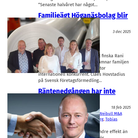
“Senaste halvåret har något…
Familjeägt Höganäsbolag blir
finskt
Entreprenörskap
3 dec 2025
Kullaplast
, 
Rani Plast
, 
Svensk
Företagsförmedling
Claes Hovstadius
, 
Oscar Skoglund
Familjeägda Kullaplast säljs till finska Rani
Plast. Efter fyra generationer lämnar familjen
Skoglund därmed över till en stor
internationell konkurrent. Claes Hovstadius
på Svensk Företagsförmedling…
Räntenedgången har inte
tagit skruv
Finans/Riskkapital
18 feb 2025
PwC
, 
Svensk Företagsförmedling
, 
Weibull M&A
Claes Hovstadius
, 
Johan Strandberg
, 
Tobias
Lundin
De sänkta räntorna har fått mindre effekt än
många trodde på marknaden för