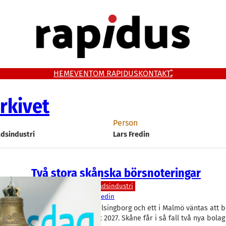
HEM
EVENT
OM RAPIDUS
KONTAKT
rkivet
Person
dsindustri
Lars Fredin
Två stora skånska börsnoteringar
Aktier
Teknik/Verkstadsindustri
Dacke Industri
Lars Fredin
Ett industribolag i Helsingborg och ett i Malmö väntas att 
under första halvåret 2027. Skåne får i så fall två nya bol