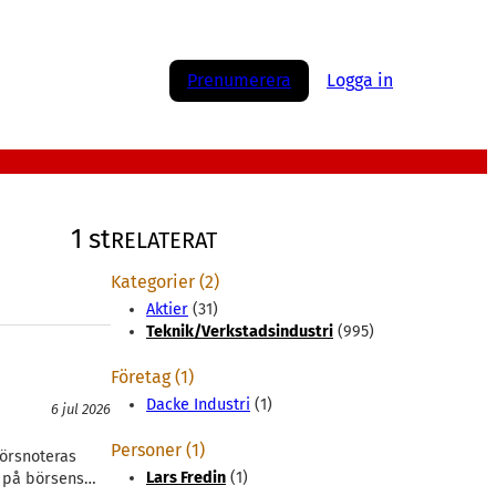
Prenumerera
Logga in
1 st
RELATERAT
Kategorier (2)
Aktier
(31)
Teknik/Verkstadsindustri
(995)
Företag (1)
Dacke Industri
(1)
6 jul 2026
Personer (1)
börsnoteras
Lars Fredin
(1)
ag på börsens…