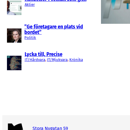
Aktier
”Ge företagare en plats vid
bordet”
Politik
Lycka till, Precise
IT/Hårdvara
, 
IT/Mjukvara
, 
Krönika
Stora Nygatan 59