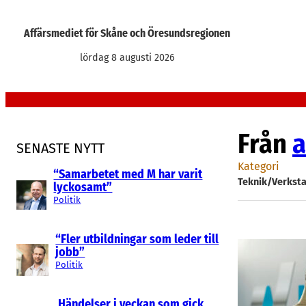
Hoppa
till
Affärsmediet för Skåne och Öresundsregionen
innehåll
lördag 8 augusti 2026
Från
a
SENASTE NYTT
Kategori
“Samarbetet med M har varit
Teknik/Verksta
lyckosamt”
Politik
“Fler utbildningar som leder till
jobb”
Politik
Händelser i veckan som gick