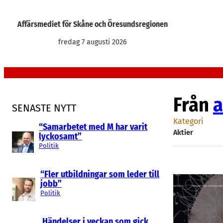
Hoppa
till
Affärsmediet för Skåne och Öresundsregionen
innehåll
fredag 7 augusti 2026
Från
a
SENASTE NYTT
Kategori
“Samarbetet med M har varit
Aktier
lyckosamt”
Politik
“Fler utbildningar som leder till
jobb”
Politik
Händelser i veckan som gick