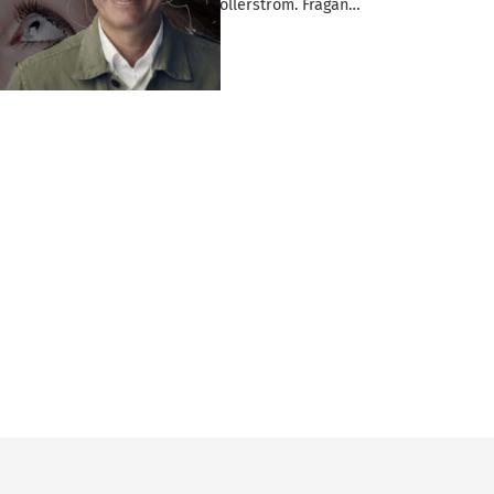
ordföranden Johan Möllerström. Frågan…