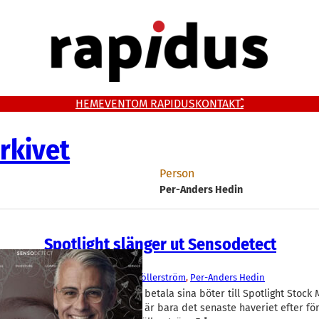
HEM
EVENT
OM RAPIDUS
KONTAKT
rkivet
Person
Per-Anders Hedin
Spotlight slänger ut Sensodetect
Aktier
SensoDetect
Johan Möllerström
, 
Per-Anders Hedin
Sensodetect kan inte betala sina böter till Spotlight Stock
aktien avnoteras. Det är bara det senaste haveriet efter fö