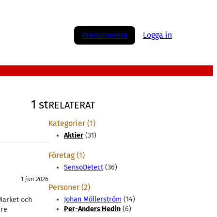
Prenumerera
Logga in
1 st
RELATERAT
Kategorier (1)
Aktier
(31)
Företag (1)
SensoDetect
(36)
1 jun 2026
Personer (2)
Johan Möllerström
(14)
 Market och
Per-Anders Hedin
(6)
rre