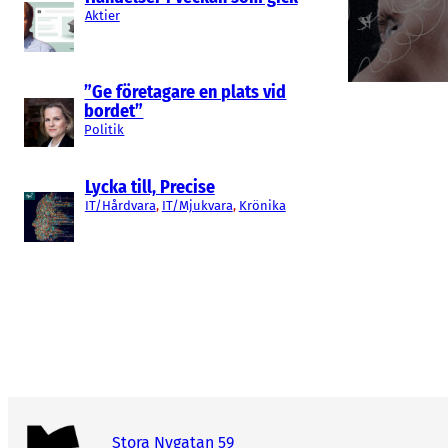
Aktier
”Ge företagare en plats vid
bordet”
Politik
Lycka till, Precise
IT/Hårdvara
, 
IT/Mjukvara
, 
Krönika
Stora Nygatan 59