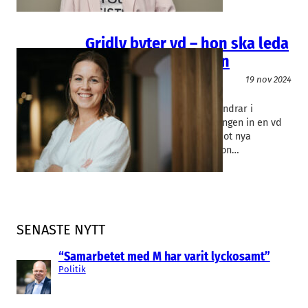
Gridly byter vd – hon ska leda
globala expansionen
IT/Mjukvara
19 nov 2024
Gridly
Anna Albinsson
Helsingborgsföretaget Gridly ändrar i
ledningen och tar för första gången in en vd
utifrån. När bolaget tar sikte mot nya
branscher är det Anna Albinsson…
SENASTE NYTT
“Samarbetet med M har varit lyckosamt”
Politik