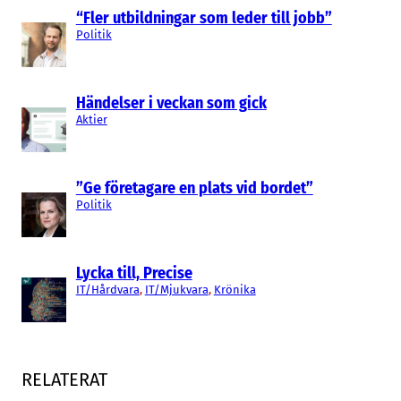
“Fler utbildningar som leder till jobb”
Politik
Händelser i veckan som gick
Aktier
”Ge företagare en plats vid bordet”
Politik
Lycka till, Precise
IT/Hårdvara
, 
IT/Mjukvara
, 
Krönika
RELATERAT