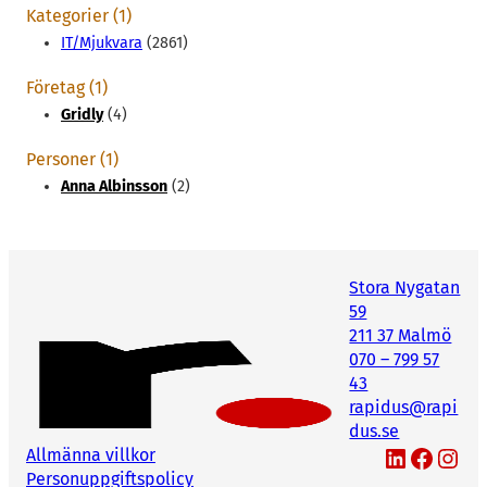
Kategorier (1)
IT/Mjukvara
(2861)
Företag (1)
Gridly
(4)
Personer (1)
Anna Albinsson
(2)
Stora Nygatan
59
211 37 Malmö
070 – 799 57
43
rapidus@rapi
dus.se
LinkedIn
Facebook
Instagram
Allmänna villkor
Personuppgiftspolicy