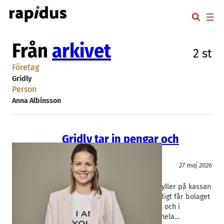
Hoppa
till
innehåll
Från
arkivet
2 st
Företag
Gridly
Person
Anna Albinsson
Gridly tar in pengar och
spelprofil
IT/Mjukvara
27 maj 2026
Gridly
Anna Albinsson
Helsingborgsbaserade Gridly fyller på kassan
med 14 miljoner kronor. Samtidigt får bolaget
in ett tungt namn på ägarlistan och i
styrelsen. Pengarna ska räcka hela…